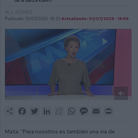
de la danza Kukeri
M.J. GÓMEZ
Publicado: 01/07/2026 ·
16:33
Actualizado: 01/07/2026 · 19:56
0
of
Share
Facebook
Twitter
LinkedIn
Meneame
WhatsApp
Message
Email
Print
3
minutes,
27
seconds
Mata: “Para nosotros es también una vía de