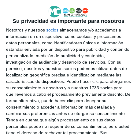
educación, el deporte, el turismo, la promoción
económica, la participación ciudadana y la
Su privacidad es importante para nosotros
sostenibilidad. Los representantes de ambas
Nosotros y nuestros
socios
almacenamos y/o accedemos a
ciudades han manifestado su disposición a
información en un dispositivo, como cookies, y procesamos
mantener abiertos canales de comunicación
datos personales, como identificadores únicos e información
estándar enviada por un dispositivo para publicidad y contenido
institucional y a valorar, en el futuro, posibles
personalizado, medición de publicidad y contenido,
iniciativas de colaboración que contribuyan al
investigación de audiencia y desarrollo de servicios.
Con su
permiso, nosotros y nuestros socios podemos utilizar datos de
estrechamiento de lazos entre ambos municipios.
localización geográfica precisa e identificación mediante las
La alcaldesa de Mijas ha destacado el interés de
características de dispositivos. Puede hacer clic para otorgarnos
su consentimiento a nosotros y a nuestros 1733 socios para
Gorna Oryahovitsa por estrechar lazos con Mijas y
que llevemos a cabo el procesamiento previamente descrito. De
ha valorado este primer paso como una muestra
forma alternativa, puede hacer clic para denegar su
palpable de la disposición a estudiar conjuntamente
consentimiento o acceder a información más detallada y
cambiar sus preferencias antes de otorgar su consentimiento.
proyectos que puedan beneficiar a los habitantes
Tenga en cuenta que algún procesamiento de sus datos
de ambas ciudades. Tras la firma los representantes
personales puede no requerir de su consentimiento, pero usted
tiene el derecho de rechazar tal procesamiento. Sus
de ambos municipios han intercambiado presentes.