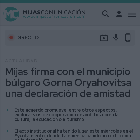
search
person
menu
live_tv
mic
phone_android
DIRECTO
ACTUALIDAD
Mijas firma con el municipio
búlgaro Gorna Oryahovitsa
una declaración de amistad
Este acuerdo promueve, entre otros aspectos,
explorar vías de cooperación en ámbitos como la
cultura, la educación o el turismo
El acto institucional ha tenido lugar este miércoles en el
Ayuntamiento, donde también ha habido una exhibición