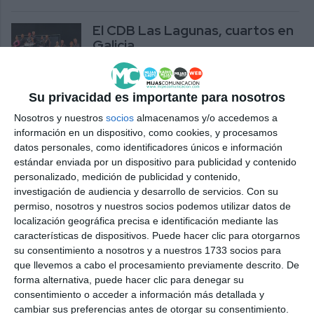
El CDB Las Lagunas, cuartos en
Galicia
DEPORTES
Su privacidad es importante para nosotros
Moya-Alonso y Mesa-Las Heras
Nosotros y nuestros
socios
almacenamos y/o accedemos a
dominan la semana grande de la
información en un dispositivo, como cookies, y procesamos
FIP en España
datos personales, como identificadores únicos e información
ACTUALIDAD
estándar enviada por un dispositivo para publicidad y contenido
personalizado, medición de publicidad y contenido,
Emotivo pregón de Josefa
investigación de audiencia y desarrollo de servicios.
Con su
Quero y Alonso Roca en honor a
permiso, nosotros y nuestros socios podemos utilizar datos de
la Virgen de la Peña
localización geográfica precisa e identificación mediante las
características de dispositivos. Puede hacer clic para otorgarnos
ACTUALIDAD
su consentimiento a nosotros y a nuestros 1733 socios para
que llevemos a cabo el procesamiento previamente descrito. De
Alonso Moreno y Beatriz Puertas, con la
forma alternativa, puede hacer clic para denegar su
Andaluza
consentimiento o acceder a información más detallada y
cambiar sus preferencias antes de otorgar su consentimiento.