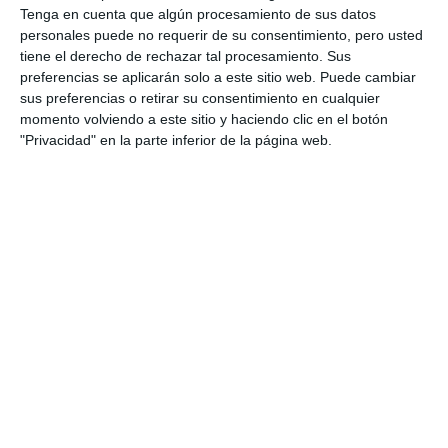
ACTUALIDAD
Tenga en cuenta que algún procesamiento de sus datos
personales puede no requerir de su consentimiento, pero usted
Luciano Alonso encabeza la candidatura
tiene el derecho de rechazar tal procesamiento. Sus
socialista al Parlamento andaluz por Málaga
preferencias se aplicarán solo a este sitio web. Puede cambiar
sus preferencias o retirar su consentimiento en cualquier
ACTUALIDAD
momento volviendo a este sitio y haciendo clic en el botón
"Privacidad" en la parte inferior de la página web.
Alonso salva un punto ‘in extremis’ para el
cadete ante el Antequera (38-38)
ACTUALIDAD
Emotivo pregón de Josefa
Quero y Alonso Roca en honor a
la Virgen de la Peña
ACTUALIDAD
Negro sobre Blanco 14 Marzo 2012 - Luciano
Alonso
ACTUALIDAD