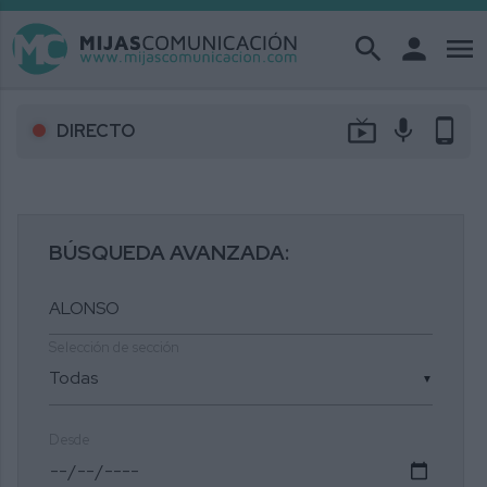
search
person
menu
live_tv
mic
phone_android
DIRECTO
BÚSQUEDA AVANZADA:
Selección de sección
▼
Desde