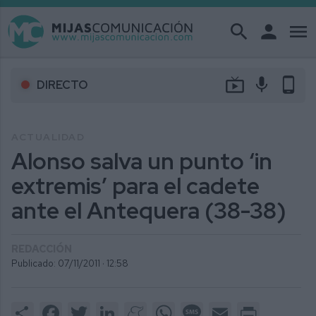
search
person
menu
live_tv
mic
phone_android
DIRECTO
ACTUALIDAD
Alonso salva un punto ‘in
extremis’ para el cadete
ante el Antequera (38-38)
REDACCIÓN
Publicado: 07/11/2011 ·
12:58
Share
Facebook
Twitter
LinkedIn
Meneame
WhatsApp
Message
Email
Print