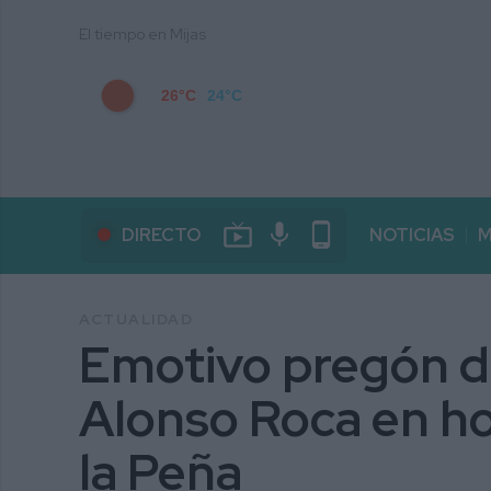
El tiempo en Mijas
26°C
24°C
live_tv
mic
phone_android
DIRECTO
NOTICIAS
M
ACTUALIDAD
Emotivo pregón d
Alonso Roca en ho
la Peña