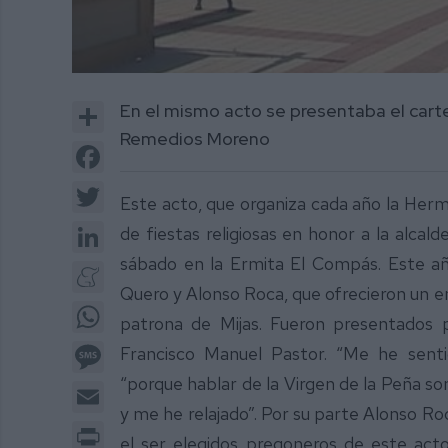
Share
En el mismo acto se presentaba el cartel
Remedios Moreno
Facebook
Twitter
Este acto, que organiza cada año la Herma
LinkedIn
de fiestas religiosas en honor a la alcal
sábado en la Ermita El Compás. Este añ
Meneame
Quero y Alonso Roca, que ofrecieron un e
WhatsApp
patrona de Mijas. Fueron presentados p
Message
Francisco Manuel Pastor. “Me he sent
“porque hablar de la Virgen de la Peña so
Email
y me he relajado”. Por su parte Alonso R
Print
el ser elegidos pregoneros de este act