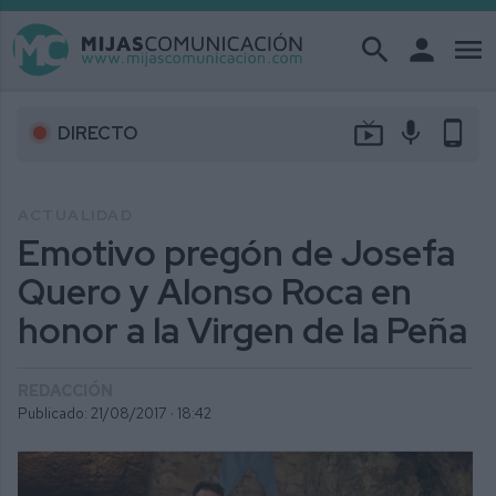
search
person
menu
live_tv
mic
phone_android
DIRECTO
ACTUALIDAD
Emotivo pregón de Josefa
Quero y Alonso Roca en
honor a la Virgen de la Peña
REDACCIÓN
Publicado: 21/08/2017 ·
18:42