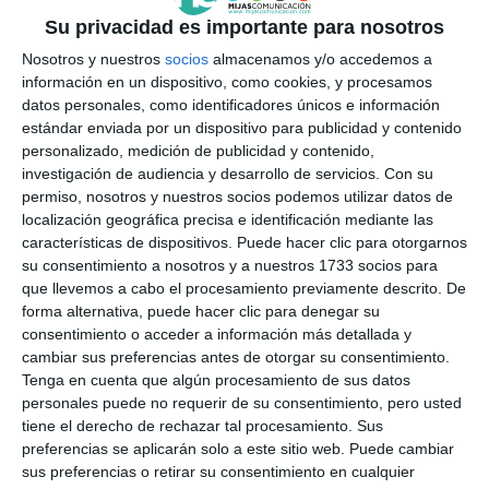
Su privacidad es importante para nosotros
Mijas regulará el acceso a
dependencias municipales de
Nosotros y nuestros
socios
almacenamos y/o accedemos a
personas con el rostro oculto
información en un dispositivo, como cookies, y procesamos
datos personales, como identificadores únicos e información
ACTUALIDAD
estándar enviada por un dispositivo para publicidad y contenido
personalizado, medición de publicidad y contenido,
Nervios, estrés y algún que otro
investigación de audiencia y desarrollo de servicios.
Con su
rezo en los primeros exámenes
permiso, nosotros y nuestros socios podemos utilizar datos de
de la selectividad
localización geográfica precisa e identificación mediante las
características de dispositivos. Puede hacer clic para otorgarnos
ACTUALIDAD
su consentimiento a nosotros y a nuestros 1733 socios para
que llevemos a cabo el procesamiento previamente descrito. De
Mijas improves traffic
forma alternativa, puede hacer clic para denegar su
management with a label for
consentimiento o acceder a información más detallada y
authorised vehicles
cambiar sus preferencias antes de otorgar su consentimiento.
ACTUALIDAD
Tenga en cuenta que algún procesamiento de sus datos
personales puede no requerir de su consentimiento, pero usted
Mijas mejora la gestión del
tiene el derecho de rechazar tal procesamiento. Sus
tráfico con un distintivo para
preferencias se aplicarán solo a este sitio web. Puede cambiar
vehículos autorizados
sus preferencias o retirar su consentimiento en cualquier