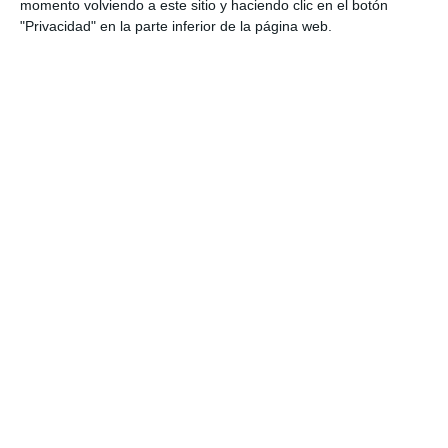
momento volviendo a este sitio y haciendo clic en el botón
ACTUALIDAD
"Privacidad" en la parte inferior de la página web.
El Ayuntamiento estudia
fórmulas para implantar la Zona
de Bajas Emisiones en Mijas
Pueblo
ACTUALIDAD
Cs pide la reparación urgente
del asfalto en los accesos y
salidas de La Cala a la A7
CS
El Ayuntamiento mejora la
movilidad y seguridad de los
accesos a Mijas Golf
ACTUALIDAD