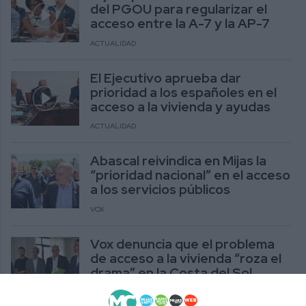
del PGOU para regularizar el
acceso entre la A-7 y la AP-7
ACTUALIDAD
El Ejecutivo aprueba dar
prioridad a los españoles en el
acceso a la vivienda y ayudas
ACTUALIDAD
Abascal reivindica en Mijas la
“prioridad nacional” en el acceso
a los servicios públicos
VOX
Vox denuncia que el problema
de acceso a la vivienda “roza el
drama” en la Costa del Sol
VOX