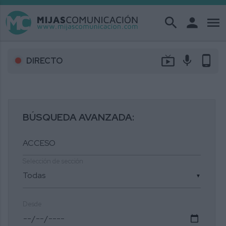
search
person
menu
live_tv
mic
phone_android
DIRECTO
BÚSQUEDA AVANZADA:
Selección de sección
▼
Desde