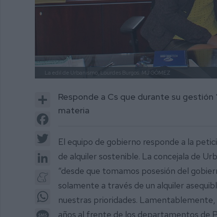
La edil de Urbanismo, Lourdes Burgos.
MJ GÓMEZ
Share
Responde a Cs que durante su gestión 
materia
Facebook
Twitter
El equipo de gobierno responde a la petic
LinkedIn
de alquiler sostenible. La concejala de U
“desde que tomamos posesión del gobierno
Meneame
solamente a través de un alquiler asequibl
WhatsApp
nuestras prioridades. Lamentablemente,
Message
años al frente de los departamentos de P