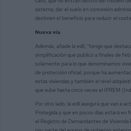
caso, que no entran dentro del modelo de
sistema, dar el suelo en concesión admini
destinen el beneficio para reducir el coste
Nueva vía
Además, añade la edil, “tengo que destaca
simplificación que publicó a finales de feb
solamente para lo que denominamos viviend
de protección oficial, porque ha aumentad
estas viviendas y también el nivel adquisi
que sube hasta cinco veces el IPREM (Ind
Por otro lado, la edil asegura que van a a
Protegida y que en pocos días estará en f
el Registro de Demandantes de Vivienda P
por parte del equipo de gobierno anterior