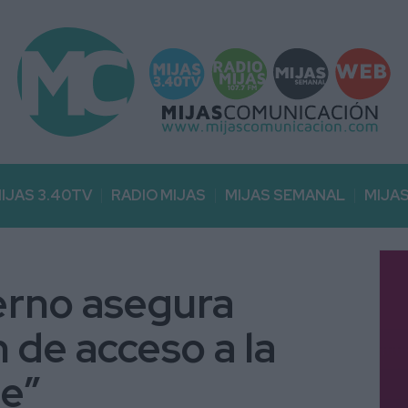
IJAS 3.40TV
RADIO MIJAS
MIJAS SEMANAL
MIJA
erno asegura
n de acceso a la
le”