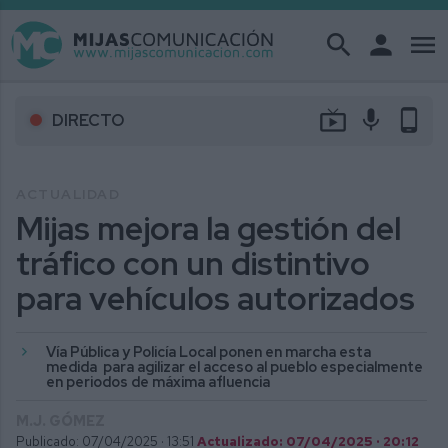
search
person
menu
live_tv
mic
phone_android
DIRECTO
ACTUALIDAD
Mijas mejora la gestión del
tráfico con un distintivo
para vehículos autorizados
Vía Pública y Policía Local ponen en marcha esta
medida para agilizar el acceso al pueblo especialmente
en periodos de máxima afluencia
M.J. GÓMEZ
Publicado: 07/04/2025 ·
13:51
Actualizado: 07/04/2025 · 20:12