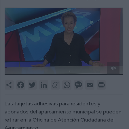
0
of
Share
Facebook
Twitter
LinkedIn
Meneame
WhatsApp
Message
Email
Print
2
minutes,
12
seconds
Las tarjetas adhesivas para residentes y
abonados del aparcamiento municipal se pueden
retirar en la Oficina de Atención Ciudadana del
Ayuntamiento