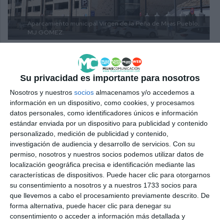
Aparcamiento municipal Virgen de la Peña de Mijas Pueblo.
MJ GÓMEZ.
Su privacidad es importante para nosotros
Comparte esta noticia desde el siguiente enlace:
Nosotros y nuestros
socios
almacenamos y/o accedemos a
información en un dispositivo, como cookies, y procesamos
https://mijascom.com/?a=34037
datos personales, como identificadores únicos e información
estándar enviada por un dispositivo para publicidad y contenido
TARJETAS
RESIDENTES
ABONADOS
ACCESO
personalizado, medición de publicidad y contenido,
investigación de audiencia y desarrollo de servicios.
Con su
MIJAS PUEBLO
VÍA PÚBLIA
POLICÍA
permiso, nosotros y nuestros socios podemos utilizar datos de
localización geográfica precisa e identificación mediante las
características de dispositivos. Puede hacer clic para otorgarnos
su consentimiento a nosotros y a nuestros 1733 socios para
que llevemos a cabo el procesamiento previamente descrito. De
forma alternativa, puede hacer clic para denegar su
consentimiento o acceder a información más detallada y