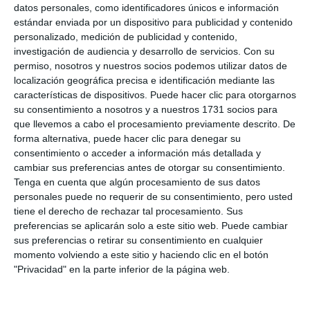
datos personales, como identificadores únicos e información
miércoles.
BEATRIZ MARTÍN.
estándar enviada por un dispositivo para publicidad y contenido
personalizado, medición de publicidad y contenido,
investigación de audiencia y desarrollo de servicios.
Con su
En su argumentación, Cuevas Dawson defendió que
permiso, nosotros y nuestros socios podemos utilizar datos de
localización geográfica precisa e identificación mediante las
los recursos públicos no son infinitos y que “quienes
características de dispositivos. Puede hacer clic para otorgarnos
llevan años sosteniendo el sistema con su trabajo y
su consentimiento a nosotros y a nuestros 1731 socios para
sus impuestos no pueden quedar relegados, por
que llevemos a cabo el procesamiento previamente descrito. De
forma alternativa, puede hacer clic para denegar su
eso, lo que planteamos hoy es de sentido común:
consentimiento o acceder a información más detallada y
orden, control, protección de nuestros servicios
cambiar sus preferencias antes de otorgar su consentimiento.
Tenga en cuenta que algún procesamiento de sus datos
públicos, y prioridad para quienes llevan años
personales puede no requerir de su consentimiento, pero usted
contribuyendo al sostenimiento de este país y este
tiene el derecho de rechazar tal procesamiento. Sus
preferencias se aplicarán solo a este sitio web. Puede cambiar
municipio”.
sus preferencias o retirar su consentimiento en cualquier
momento volviendo a este sitio y haciendo clic en el botón
La moción salió adelante con los votos a favor del
"Privacidad" en la parte inferior de la página web.
equipo de gobierno y el rechazo de la oposición.