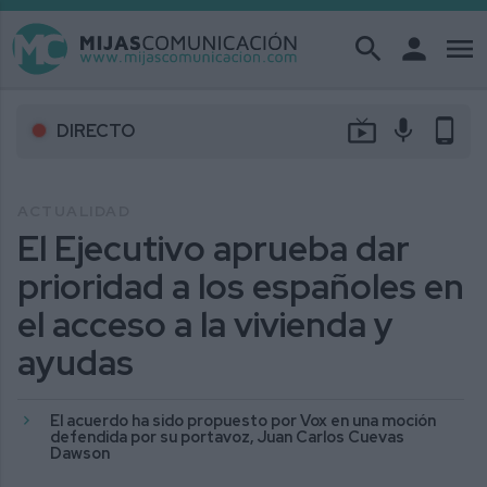
search
person
menu
live_tv
mic
phone_android
DIRECTO
ACTUALIDAD
El Ejecutivo aprueba dar
prioridad a los españoles en
el acceso a la vivienda y
ayudas
El acuerdo ha sido propuesto por Vox en una moción
defendida por su portavoz, Juan Carlos Cuevas
Dawson