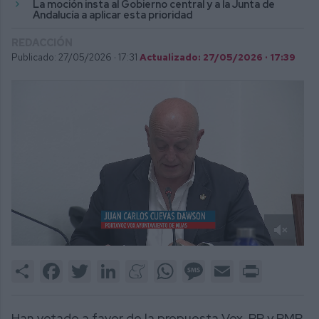
La moción insta al Gobierno central y a la Junta de
Andalucía a aplicar esta prioridad
REDACCIÓN
Publicado: 27/05/2026 ·
17:31
Actualizado: 27/05/2026 · 17:39
0
of
Share
Facebook
Twitter
LinkedIn
Meneame
WhatsApp
Message
Email
Print
2
minutes,
27
seconds
Han votado a favor de la propuesta Vox, PP y PMP