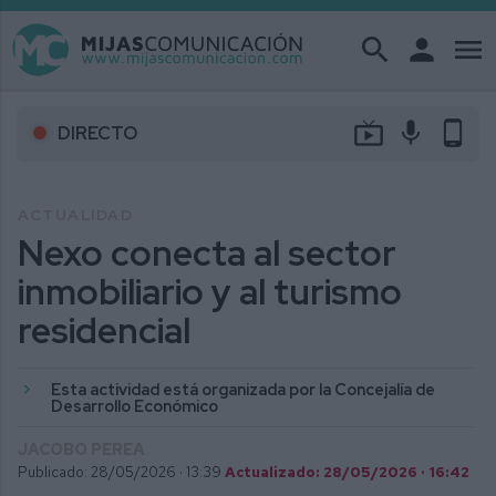
search
person
menu
live_tv
mic
phone_android
DIRECTO
ACTUALIDAD
Nexo conecta al sector
inmobiliario y al turismo
residencial
Esta actividad está organizada por la Concejalía de
Desarrollo Económico
JACOBO PEREA
Publicado: 28/05/2026 ·
13:39
Actualizado: 28/05/2026 · 16:42