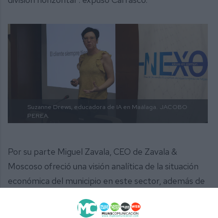
Suzanne Drews, educadora de IA en Maálaga.
JACOBO
PEREA.
Por su parte Miguel Zavala, CEO de Zavala &
Moscoso ofreció una visión analítica de la situación
económica del municipio en este sector, además de
la actualidad en torno a vivienda, infraestructuras o
modelo de ciudad: “Las expectativas son muy