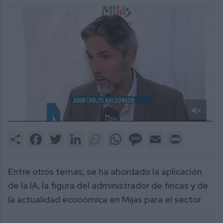
0
of
Share
Facebook
Twitter
LinkedIn
Meneame
WhatsApp
Message
Email
Print
2
minutes,
4
seconds
Entre otros temas, se ha abordado la aplicación
de la IA, la figura del administrador de fincas y de
la actualidad económica en Mijas para el sector