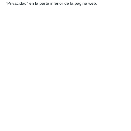
"Privacidad" en la parte inferior de la página web.
La iniciativa ha tenido una buena afluencia de público.
JACOBO PEREA.
Comparte esta noticia desde el siguiente enlace:
https://mijascom.com/?a=38258
NEXO
MIJAS
INMOBILIARIO
TURISMO
RESIDENCIAL