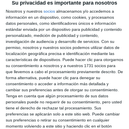
Su privacidad es importante para nosotros
buenas, hay retos importantes desde el punto de
Nosotros y nuestros
socios
almacenamos y/o accedemos a
vista del sector privado, sobre todo, la vivienda, que
información en un dispositivo, como cookies, y procesamos
es un punto muy importante. Hay áreas en la ciudad
datos personales, como identificadores únicos e información
en las que trabajar y nosotros apostamos por Mijas”.
estándar enviada por un dispositivo para publicidad y contenido
personalizado, medición de publicidad y contenido,
investigación de audiencia y desarrollo de servicios.
Con su
Valoración jornadas
permiso, nosotros y nuestros socios podemos utilizar datos de
localización geográfica precisa e identificación mediante las
Los participantes ponen en valor este tipo de
características de dispositivos. Puede hacer clic para otorgarnos
encuentros como Carrasco que, “además de hacer
su consentimiento a nosotros y a nuestros 1731 socios para
que llevemos a cabo el procesamiento previamente descrito. De
‘networking’ y conocernos nos da un poco de valor y
forma alternativa, puede hacer clic para denegar su
formación”. Por su parte, Zavala, destacó que este
consentimiento o acceder a información más detallada y
cambiar sus preferencias antes de otorgar su consentimiento.
encuentro permite “tener una interacción
Tenga en cuenta que algún procesamiento de sus datos
directamente con empresarios, con autoridades,
personales puede no requerir de su consentimiento, pero usted
con el sector público”.
tiene el derecho de rechazar tal procesamiento. Sus
preferencias se aplicarán solo a este sitio web. Puede cambiar
sus preferencias o retirar su consentimiento en cualquier
momento volviendo a este sitio y haciendo clic en el botón