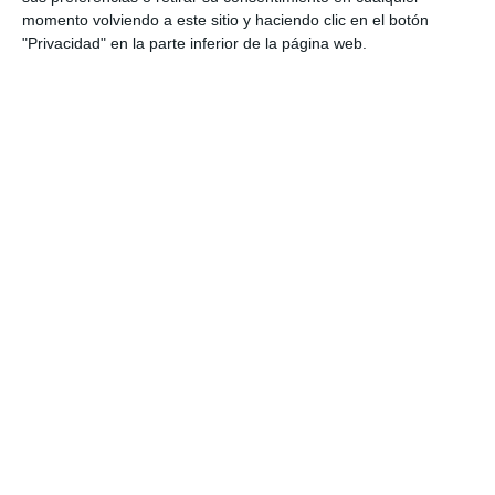
urbanismo’ en su próximo
momento volviendo a este sitio y haciendo clic en el botón
encuentro
"Privacidad" en la parte inferior de la página web.
ACTUALIDAD
Liderazgo y gestión de equipos,
claves para lograr el éxito
empresarial
ACTUALIDAD
Este jueves se celebra una
jornada de habilidades
directivas para crear equipos de
trabajo
ACTUALIDAD
Mijas ofrece las claves para
conseguir equipos de trabajo
con éxito
ACTUALIDAD