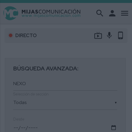
search
person
menu
live_tv
mic
phone_android
DIRECTO
BÚSQUEDA AVANZADA:
Selección de sección
▼
Desde