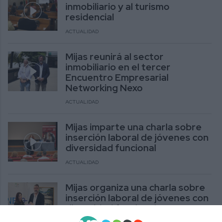
inmobiliario y al turismo
residencial
ACTUALIDAD
Mijas reunirá al sector
inmobiliario en el tercer
Encuentro Empresarial
Networking Nexo
ACTUALIDAD
Mijas imparte una charla sobre
inserción laboral de jóvenes con
diversidad funcional
ACTUALIDAD
Mijas organiza una charla sobre
inserción laboral de jóvenes con
diversidad funcional