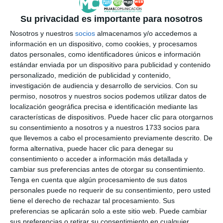
ACTUALIDAD
Su privacidad es importante para nosotros
Vox alerta en Mijas del nexo
Nosotros y nuestros
socios
almacenamos y/o accedemos a
entre narcotráfico, okupación y
información en un dispositivo, como cookies, y procesamos
ataques a policías
datos personales, como identificadores únicos e información
VOX
estándar enviada por un dispositivo para publicidad y contenido
personalizado, medición de publicidad y contenido,
El consistorio remodelará el
investigación de audiencia y desarrollo de servicios.
Con su
campo de fútbol anexo de Las
permiso, nosotros y nuestros socios podemos utilizar datos de
Lagunas y el Antonio Márquez
localización geográfica precisa e identificación mediante las
características de dispositivos. Puede hacer clic para otorgarnos
ACTUALIDAD
su consentimiento a nosotros y a nuestros 1733 socios para
que llevemos a cabo el procesamiento previamente descrito. De
El programa Nexo analiza los
forma alternativa, puede hacer clic para denegar su
retos y las nuevas estrategias
consentimiento o acceder a información más detallada y
de urbanismo
cambiar sus preferencias antes de otorgar su consentimiento.
Tenga en cuenta que algún procesamiento de sus datos
ACTUALIDAD
personales puede no requerir de su consentimiento, pero usted
tiene el derecho de rechazar tal procesamiento. Sus
Nexo abordará los ‘Retos y
preferencias se aplicarán solo a este sitio web. Puede cambiar
nuevas estrategias de
sus preferencias o retirar su consentimiento en cualquier