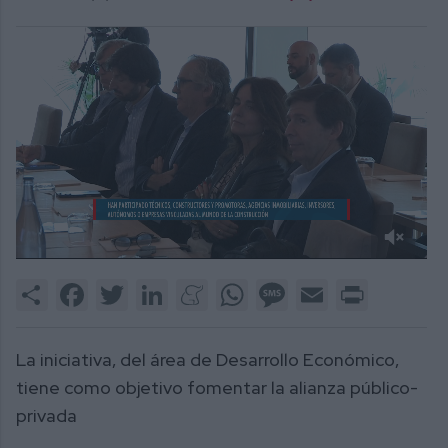
0
of
Share
Facebook
Twitter
LinkedIn
Meneame
WhatsApp
Message
Email
Print
3
minutes,
9
seconds
La iniciativa, del área de Desarrollo Económico,
tiene como objetivo fomentar la alianza público-
privada