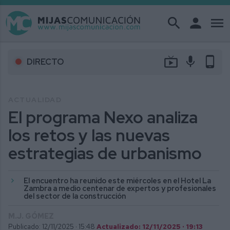
search
person
menu
live_tv
mic
phone_android
DIRECTO
ACTUALIDAD
El programa Nexo analiza
los retos y las nuevas
estrategias de urbanismo
El encuentro ha reunido este miércoles en el Hotel La
Zambra a medio centenar de expertos y profesionales
del sector de la construcción
M.J. GÓMEZ
Publicado: 12/11/2025 ·
15:48
Actualizado: 12/11/2025 · 19:13