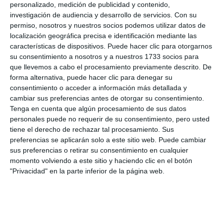
personalizado, medición de publicidad y contenido,
investigación de audiencia y desarrollo de servicios.
Con su
permiso, nosotros y nuestros socios podemos utilizar datos de
Modelo de ciudad
localización geográfica precisa e identificación mediante las
características de dispositivos. Puede hacer clic para otorgarnos
Otro de los asuntos abordados ha sido el modelo de
su consentimiento a nosotros y a nuestros 1733 socios para
que llevemos a cabo el procesamiento previamente descrito. De
ciudad deseado. “Con la nueva Ley del Suelo de
forma alternativa, puede hacer clic para denegar su
Andalucía se está haciendo un cambio de paradigma
consentimiento o acceder a información más detallada y
cambiar sus preferencias antes de otorgar su consentimiento.
importantísimo en urbanismo, no solo en la forma
Tenga en cuenta que algún procesamiento de sus datos
de planificar, sino en la gestión que va a cambiar el
personales puede no requerir de su consentimiento, pero usted
modelo de ciudad que vivimos todos los días”,
tiene el derecho de rechazar tal procesamiento. Sus
preferencias se aplicarán solo a este sitio web. Puede cambiar
apuntó, por su parte, la arquitecta María Eugenia
sus preferencias o retirar su consentimiento en cualquier
Amarante. Los profesionales aseguran que el
momento volviendo a este sitio y haciendo clic en el botón
"Privacidad" en la parte inferior de la página web.
objetivo es “la sostenibilidad”, “pero en todas sus
áreas, no en el medio ambiente solo, es también el
bienestar del que vive aquí, el conseguir al detalle
dotacional de barrios pequeñitos, ¿a cuántos