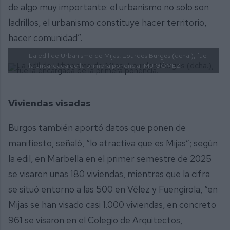
de algo muy importante: el urbanismo no solo son
ladrillos, el urbanismo constituye hacer territorio,
hacer comunidad”.
La edil de Urbanismo de Mijas, Lourdes Burgos (dcha.), fue
la encargada de la primera ponencia.
MJ GÓMEZ
Viviendas visadas
Burgos también aportó datos que ponen de
manifiesto, señaló, “lo atractiva que es Mijas”; según
la edil, en Marbella en el primer semestre de 2025
se visaron unas 180 viviendas, mientras que la cifra
se situó entorno a las 500 en Vélez y Fuengirola, “en
Mijas se han visado casi 1.000 viviendas, en concreto
961 se visaron en el Colegio de Arquitectos,