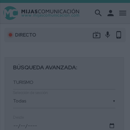
search
person
menu
live_tv
mic
phone_android
DIRECTO
BÚSQUEDA AVANZADA:
Selección de sección
▼
Desde