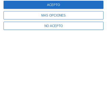
ACEPTO
MÁS OPCIONES
NO ACEPTO
Suscríbete a nuestro boletín
Recibe la actualidad de Mijas en tu correo
electrónico