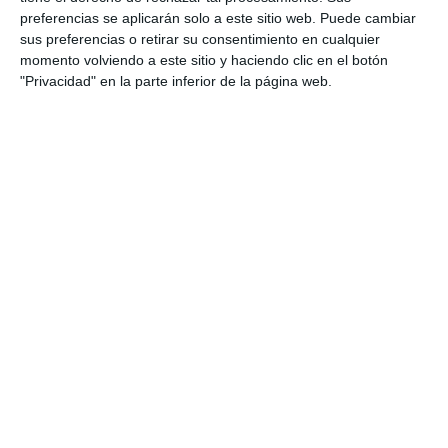
preferencias se aplicarán solo a este sitio web. Puede cambiar
El flamenco volverá a llenar de
sus preferencias o retirar su consentimiento en cualquier
arte las plazas de Mijas Pueblo
momento volviendo a este sitio y haciendo clic en el botón
"Privacidad" en la parte inferior de la página web.
ACTUALIDAD
Mijas supera el 90% de
ocupación hotelera en junio
ACTUALIDAD
O Sister! y The Dixie Kings,
protagonistas de la Noche de
Jazz de Turismo Mijas
ACTUALIDAD
New exhibition by local artisans
at the Mijas Tourist Office
ACTUALIDAD