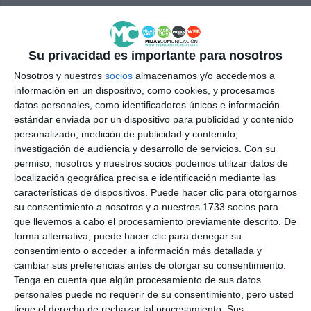
Mijas implements big data tools
to improve its tourism offering
ACTUALIDAD
Su privacidad es importante para nosotros
Nosotros y nuestros
socios
almacenamos y/o accedemos a
información en un dispositivo, como cookies, y procesamos
Mijas implementa herramientas
datos personales, como identificadores únicos e información
de ‘big data’ para mejorar la
estándar enviada por un dispositivo para publicidad y contenido
oferta turística
personalizado, medición de publicidad y contenido,
ACTUALIDAD
investigación de audiencia y desarrollo de servicios.
Con su
permiso, nosotros y nuestros socios podemos utilizar datos de
Flamenco returns to fill the
localización geográfica precisa e identificación mediante las
squares of Mijas Pueblo with art
características de dispositivos. Puede hacer clic para otorgarnos
su consentimiento a nosotros y a nuestros 1733 socios para
ACTUALIDAD
que llevemos a cabo el procesamiento previamente descrito. De
forma alternativa, puede hacer clic para denegar su
consentimiento o acceder a información más detallada y
Mijas alcanza los casi 8.000
cambiar sus preferencias antes de otorgar su consentimiento.
empleos vinculados al sector
Tenga en cuenta que algún procesamiento de sus datos
turístico
personales puede no requerir de su consentimiento, pero usted
ACTUALIDAD
tiene el derecho de rechazar tal procesamiento. Sus