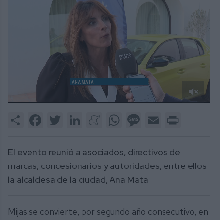
0
of
Share
Facebook
Twitter
LinkedIn
Meneame
WhatsApp
Message
Email
Print
2
minutes,
7
seconds
El evento reunió a asociados, directivos de
marcas, concesionarios y autoridades, entre ellos
la alcaldesa de la ciudad, Ana Mata
Mijas se convierte, por segundo año consecutivo, en