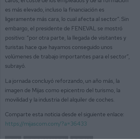
caros, el coste de los empleados y de la formación
es más elevado, incluso la financiación es
ligeramente más cara, lo cual afecta al sector”. Sin
embargo, el presidente de FENEVAL se mostró
positivo: “por otra parte, la llegada de visitantes y
turistas hace que hayamos conseguido unos
volúmenes de trabajo importantes para el sector”,
subrayó.
La jornada concluyó reforzando, un año más, la
imagen de Mijas como epicentro del turismo, la
movilidad y la industria del alquiler de coches.
Comparte esta noticia desde el siguiente enlace:
https://mijascom.com/?a=36433
MIJAS
ALQUILER DE COCHES
EVENTOS