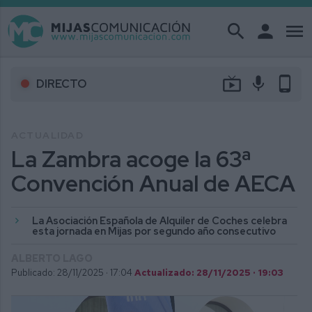
search
person
menu
live_tv
mic
phone_android
DIRECTO
ACTUALIDAD
La Zambra acoge la 63ª
Convención Anual de AECA
La Asociación Española de Alquiler de Coches celebra
esta jornada en Mijas por segundo año consecutivo
ALBERTO LAGO
Publicado: 28/11/2025 ·
17:04
Actualizado: 28/11/2025 · 19:03