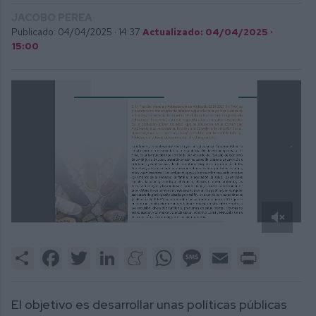
JACOBO PEREA
Publicado: 04/04/2025 ·
14:37
Actualizado: 04/04/2025 ·
15:00
0
of
Share
Facebook
Twitter
LinkedIn
Meneame
WhatsApp
Message
Email
Print
2
minutes,
1
second
El objetivo es desarrollar unas políticas públicas