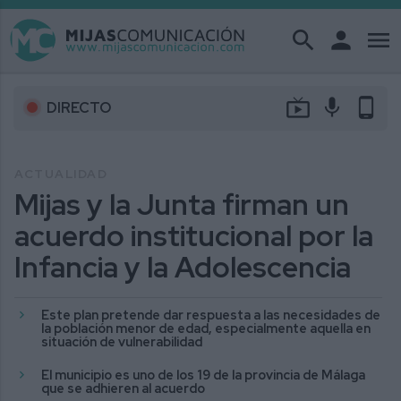
search
person
menu
live_tv
mic
phone_android
DIRECTO
ACTUALIDAD
Mijas y la Junta firman un
acuerdo institucional por la
Infancia y la Adolescencia
Este plan pretende dar respuesta a las necesidades de
la población menor de edad, especialmente aquella en
situación de vulnerabilidad
El municipio es uno de los 19 de la provincia de Málaga
que se adhieren al acuerdo