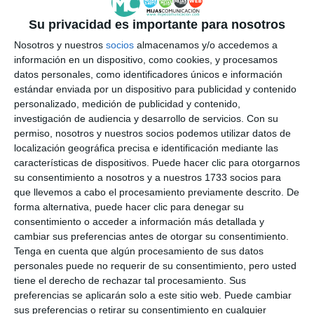
Su privacidad es importante para nosotros
Nosotros y nuestros
socios
almacenamos y/o accedemos a
información en un dispositivo, como cookies, y procesamos
datos personales, como identificadores únicos e información
Árbol de las propuestas realizadas por los estudiantes.
estándar enviada por un dispositivo para publicidad y contenido
ARCHIVO.
personalizado, medición de publicidad y contenido,
investigación de audiencia y desarrollo de servicios.
Con su
permiso, nosotros y nuestros socios podemos utilizar datos de
III Plan de Infancia y Adolescencia
localización geográfica precisa e identificación mediante las
características de dispositivos. Puede hacer clic para otorgarnos
Cabe recordar, que el
III Plan de Infancia y
su consentimiento a nosotros y a nuestros 1733 socios para
que llevemos a cabo el procesamiento previamente descrito. De
Adolescencia de Andalucía 2024-202
7
se presenta
forma alternativa, puede hacer clic para denegar su
como documento de referencia que orienta la
consentimiento o acceder a información más detallada y
cambiar sus preferencias antes de otorgar su consentimiento.
política pública de infancia y adolescencia de la
Tenga en cuenta que algún procesamiento de sus datos
Junta de Andalucía.
personales puede no requerir de su consentimiento, pero usted
tiene el derecho de rechazar tal procesamiento. Sus
Sarabia ha aclarado que estos acuerdos, a falta de la
preferencias se aplicarán solo a este sitio web. Puede cambiar
sus preferencias o retirar su consentimiento en cualquier