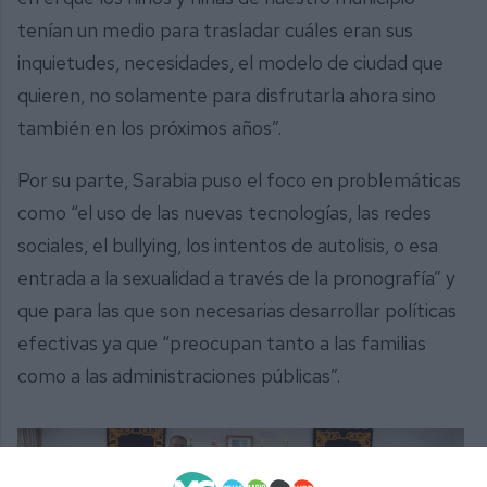
tenían un medio para trasladar cuáles eran sus
inquietudes, necesidades, el modelo de ciudad que
quieren, no solamente para disfrutarla ahora sino
también en los próximos años”.
Por su parte, Sarabia puso el foco en problemáticas
como “el uso de las nuevas tecnologías, las redes
sociales, el bullying, los intentos de autolisis, o esa
entrada a la sexualidad a través de la pronografía” y
que para las que son necesarias desarrollar políticas
efectivas ya que “preocupan tanto a las familias
como a las administraciones públicas”.