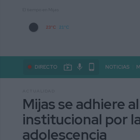
El tiempo en Mijas
23°C
21°C
live_tv
mic
phone_android
DIRECTO
NOTICIAS
M
ACTUALIDAD
Mijas se adhiere a
institucional por la
adolescencia