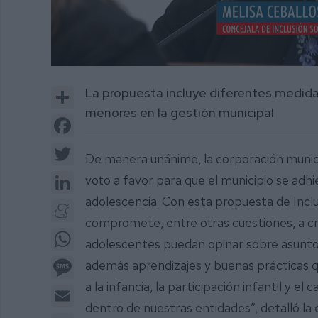
0
of
Share
La propuesta incluye diferentes medidas
1
minute,
menores en la gestión municipal
35
Facebook
seconds
Volume
0%
Twitter
De manera unánime, la corporación munici
LinkedIn
voto a favor para que el municipio se adhier
adolescencia. Con esta propuesta de Inclus
Meneame
compromete, entre otras cuestiones, a cre
WhatsApp
adolescentes puedan opinar sobre asuntos
Message
además aprendizajes y buenas prácticas q
a la infancia, la participación infantil y el
Email
dentro de nuestras entidades”, detalló la