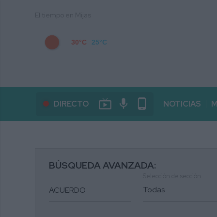
El tiempo en Mijas
30°C
25°C
live_tv
mic
phone_android
DIRECTO
NOTICIAS
M
BÚSQUEDA AVANZADA:
Selección de sección