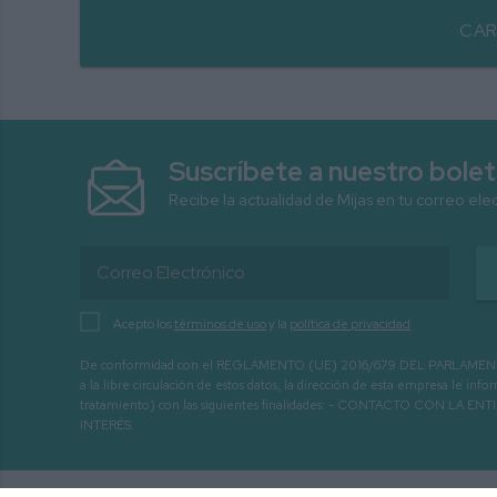
CAR
Suscríbete a nuestro bolet
Recibe la actualidad de Mijas en tu correo ele
Acepto los
términos de uso
y la
política de privacidad
De conformidad con el REGLAMENTO (UE) 2016/679 DEL PARLAMENTO EURO
a la libre circulación de estos datos, la dirección de esta empresa le 
tratamiento) con las siguientes finalidades: - CONTACTO CO
INTERÉS.