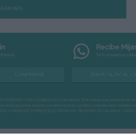
GAR MÁS
ín
Recibe Mij
ctrónico
Te lo enviamos cada
CONFIRMAR
ENVÍA "ALTA" AL +
PEO Y DEL CONSEJO de 27 de abril de 2016 relativo a la protección de las person
informa de los siguientes aspectos que debe conocer: Los datos obtenidos serán tratad
N LA ENTIDAD A TRAVÉS DE CORREOS ELECTRÓNICOS - REGISTRO DE USUARIOS -