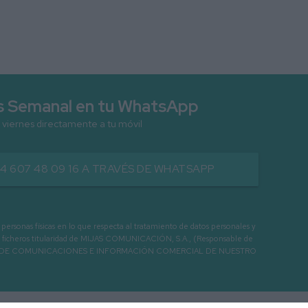
as Semanal en tu WhatsApp
 viernes directamente a tu móvil
34 607 48 09 16 A TRAVÉS DE WHATSAPP
as físicas en lo que respecta al tratamiento de datos personales y
os en ficheros titularidad de MIJAS COMUNICACIÓN, S.A., (Responsable de
 ENVIO DE COMUNICACIONES E INFORMACIÓN COMERCIAL DE NUESTRO