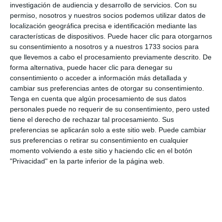
investigación de audiencia y desarrollo de servicios.
Con su
permiso, nosotros y nuestros socios podemos utilizar datos de
localización geográfica precisa e identificación mediante las
características de dispositivos. Puede hacer clic para otorgarnos
su consentimiento a nosotros y a nuestros 1733 socios para
que llevemos a cabo el procesamiento previamente descrito. De
forma alternativa, puede hacer clic para denegar su
consentimiento o acceder a información más detallada y
No estamos locos, de Ketama, o la versión flamenca de Nel
cambiar sus preferencias antes de otorgar su consentimiento.
blu dipintio di blu de Modugno, han sido alguno de los temas
que han interpretado.
JACOBO PEREA.
Tenga en cuenta que algún procesamiento de sus datos
personales puede no requerir de su consentimiento, pero usted
tiene el derecho de rechazar tal procesamiento. Sus
preferencias se aplicarán solo a este sitio web. Puede cambiar
sus preferencias o retirar su consentimiento en cualquier
momento volviendo a este sitio y haciendo clic en el botón
Comparte esta noticia desde el siguiente enlace:
"Privacidad" en la parte inferior de la página web.
https://mijascom.com/?a=33582
ARK
MIJAS
EXTRANJEROS
ANDALUCÍA