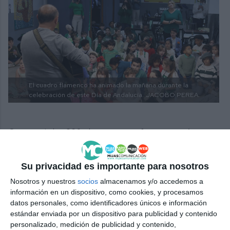
El cuadro flamenco ha animado la mañana durante la
celebración de este Día de Andalucía.
JACOBO PEREA.
Como veis los 230 alumnos y profesores están
perfectamente integrados como si fueran una gran
familia” y reiteró Bravo que “ese ha sido el gran
Su privacidad es importante para nosotros
secreto del crecimiento de Mijas, integrar al que
Nosotros y nuestros
socios
almacenamos y/o accedemos a
información en un dispositivo, como cookies, y procesamos
venía de otros países dentro la atmósfera y nuestra
datos personales, como identificadores únicos e información
cultura”.
estándar enviada por un dispositivo para publicidad y contenido
personalizado, medición de publicidad y contenido,