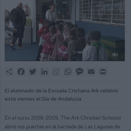
0
of
Share
Facebook
Twitter
LinkedIn
Meneame
WhatsApp
Message
Email
Print
1
minute,
47
seconds
El alumnado de la Escuela Cristiana Ark celebró
este viernes el Día de Andalucía
En el curso 2008-2009, The Ark Christian Schoool
abrió sus puertas en la barriada de Las Lagunas de