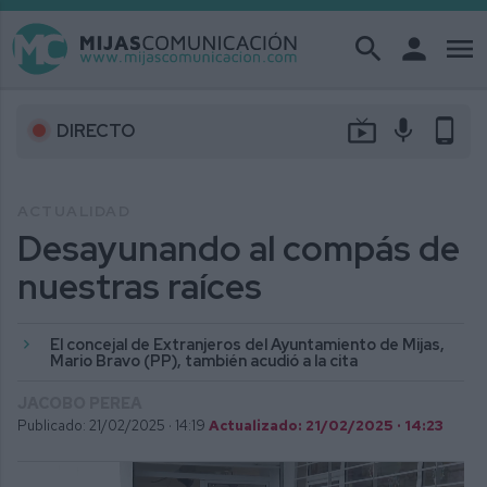
search
person
menu
live_tv
mic
phone_android
DIRECTO
ACTUALIDAD
Desayunando al compás de
nuestras raíces
El concejal de Extranjeros del Ayuntamiento de Mijas,
Mario Bravo (PP), también acudió a la cita
JACOBO PEREA
Publicado: 21/02/2025 ·
14:19
Actualizado: 21/02/2025 · 14:23