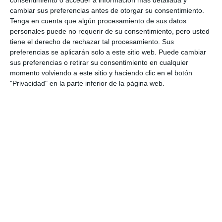
consentimiento o acceder a información más detallada y
cambiar sus preferencias antes de otorgar su consentimiento.
Tenga en cuenta que algún procesamiento de sus datos
The Ark Christian School
personales puede no requerir de su consentimiento, pero usted
despide el curso con el musical
tiene el derecho de rechazar tal procesamiento. Sus
‘El Libro de la Selva’
preferencias se aplicarán solo a este sitio web. Puede cambiar
ACTUALIDAD
sus preferencias o retirar su consentimiento en cualquier
momento volviendo a este sitio y haciendo clic en el botón
Los alumnos de The Ark
"Privacidad" en la parte inferior de la página web.
Christian School se gradúan de
sus finales de ciclo
ACTUALIDAD
Mijas Grand Park water play
area opens to the public
ACTUALIDAD
Abre al público la zona de juegos
de agua del Gran Parque de