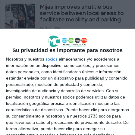
Mijas improves shuttle bus
service between local areas to
facilitate mobility and parking
ACTUALIDAD
Mijas mejora el bus lanzadera
entre los núcleos para facilitar la
Su privacidad es importante para nosotros
movilidad y el parking
Nosotros y nuestros
socios
almacenamos y/o accedemos a
ACTUALIDAD
información en un dispositivo, como cookies, y procesamos
datos personales, como identificadores únicos e información
estándar enviada por un dispositivo para publicidad y contenido
Mijas marks Global ALS Day in
personalizado, medición de publicidad y contenido,
La Cala with a record-breaking
investigación de audiencia y desarrollo de servicios.
Con su
140-metre pastry
permiso, nosotros y nuestros socios podemos utilizar datos de
ACTUALIDAD
localización geográfica precisa e identificación mediante las
características de dispositivos. Puede hacer clic para otorgarnos
El ‘Splash Park’ del Gran Parque,
su consentimiento a nosotros y a nuestros 1733 socios para
un aliado para combatir el calor
que llevemos a cabo el procesamiento previamente descrito. De
forma alternativa, puede hacer clic para denegar su
REPORTAJES