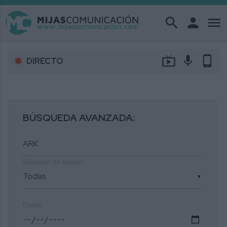
search
person
menu
live_tv
mic
phone_android
DIRECTO
BÚSQUEDA AVANZADA:
Selección de sección
▼
Desde