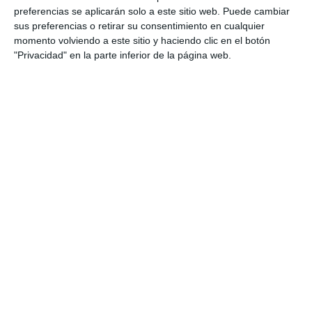
preferencias se aplicarán solo a este sitio web. Puede cambiar
sus preferencias o retirar su consentimiento en cualquier
momento volviendo a este sitio y haciendo clic en el botón
"Privacidad" en la parte inferior de la página web.
Comparte esta noticia desde el siguiente enlace:
https://mijascom.com/?a=32367
MIBU
JUVENTUD
CIBERSEGURIDAD
ASOCIACIONES
TAMBIÉN TE PUEDE INTERESAR