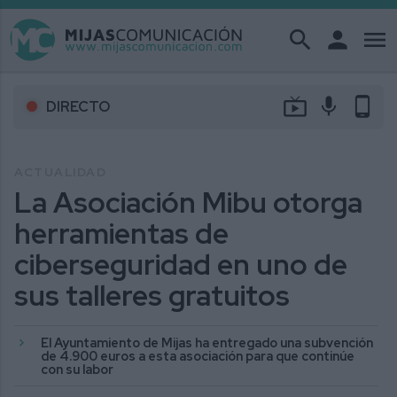
search
person
menu
live_tv
mic
phone_android
DIRECTO
ACTUALIDAD
La Asociación Mibu otorga
herramientas de
ciberseguridad en uno de
sus talleres gratuitos
El Ayuntamiento de Mijas ha entregado una subvención
de 4.900 euros a esta asociación para que continúe
con su labor