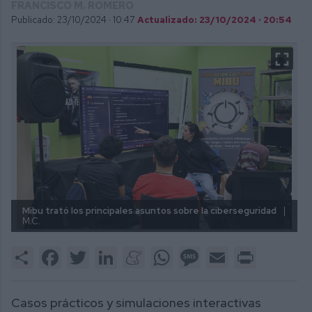
FRANCISCO M. ROMERO
Publicado: 23/10/2024 ·
10:47
Actualizado: 23/10/2024 · 20:54
Mibu trató los principales asuntos sobre la ciberseguridad
|
M.C.
Share
Facebook
Twitter
LinkedIn
Meneame
WhatsApp
Message
Email
Print
Casos prácticos y simulaciones interactivas