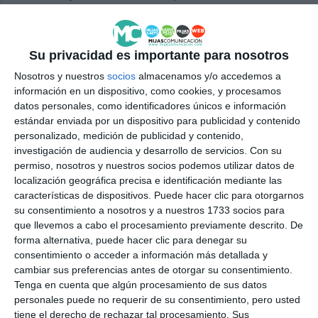
micrófonos, lectores, pantallas, y algunas
herramientas que nos hace falta para usar en
Su privacidad es importante para nosotros
diferentes eventos, entre otras cosas”.
Nosotros y nuestros
socios
almacenamos y/o accedemos a
El taller de Mibu sobre ciberseguridad se enmarcó
información en un dispositivo, como cookies, y procesamos
datos personales, como identificadores únicos e información
dentro de la misión de Meet and Code, una iniciativa
estándar enviada por un dispositivo para publicidad y contenido
que apoya proyectos educativos relacionados con la
personalizado, medición de publicidad y contenido,
investigación de audiencia y desarrollo de servicios.
Con su
tecnología y la programación, orientados a jóvenes
permiso, nosotros y nuestros socios podemos utilizar datos de
en toda Europa. Así, se fomenta el aprendizaje
localización geográfica precisa e identificación mediante las
características de dispositivos. Puede hacer clic para otorgarnos
digital, ofreciendo una experiencia gratuita y
su consentimiento a nosotros y a nuestros 1733 socios para
accesible para todos los participantes.
que llevemos a cabo el procesamiento previamente descrito. De
forma alternativa, puede hacer clic para denegar su
consentimiento o acceder a información más detallada y
cambiar sus preferencias antes de otorgar su consentimiento.
Tenga en cuenta que algún procesamiento de sus datos
personales puede no requerir de su consentimiento, pero usted
tiene el derecho de rechazar tal procesamiento. Sus