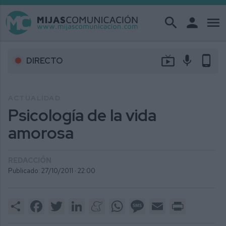
search
person
menu
live_tv
mic
phone_android
DIRECTO
ACTUALIDAD
Psicología de la vida
amorosa
REDACCIÓN
Publicado: 27/10/2011 ·
22:00
Share
Facebook
Twitter
LinkedIn
Meneame
WhatsApp
Message
Email
Print