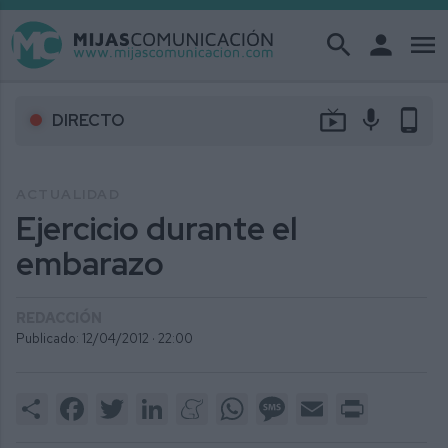
search
person
menu
live_tv
mic
phone_android
DIRECTO
ACTUALIDAD
Ejercicio durante el
embarazo
REDACCIÓN
Publicado: 12/04/2012 ·
22:00
Share
Facebook
Twitter
LinkedIn
Meneame
WhatsApp
Message
Email
Print