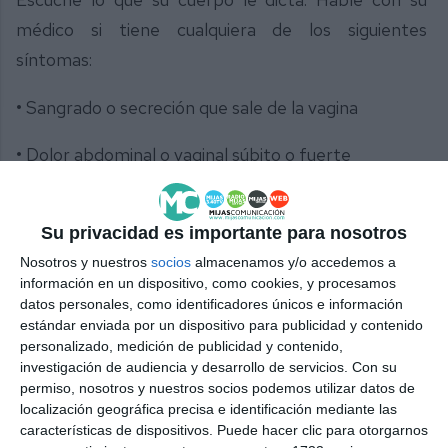
médico si tiene cualquiera de los siguientes
síntomas:
• Sangrado o secreción que sale de la vagina
• Dolor abdominal o vaginal súbito o fuerte
• Contracciones que continúan durante 30 minutos
después de haber parado de hacer ejercicio.
Su privacidad es importante para nosotros
Nosotros y nuestros
socios
almacenamos y/o accedemos a
• Dolor en el pecho
información en un dispositivo, como cookies, y procesamos
datos personales, como identificadores únicos e información
• Sensación de “falta de aire”
estándar enviada por un dispositivo para publicidad y contenido
personalizado, medición de publicidad y contenido,
investigación de audiencia y desarrollo de servicios.
Con su
• Dolor de cabeza intenso que no se le quita
permiso, nosotros y nuestros socios podemos utilizar datos de
localización geográfica precisa e identificación mediante las
• Mareo y náuseas
características de dispositivos. Puede hacer clic para otorgarnos