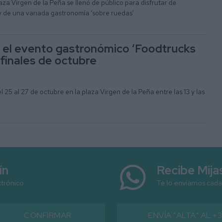
laza Virgen de la Peña se llenó de público para disfrutar de
y de una variada gastronomía ‘sobre ruedas’
s el evento gastronómico ‘Foodtrucks
 finales de octubre
l 25 al 27 de octubre en la plaza Virgen de la Peña entre las 13 y las
ín
Recibe Mij
ctrónico
Te lo enviamos cada
CONFIRMAR
ENVÍA "ALTA" AL +