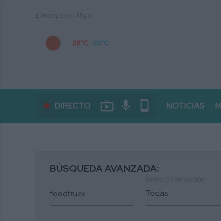
El tiempo en Mijas
28°C
28°C
live_tv
mic
phone_android
DIRECTO
NOTICIAS
M
BÚSQUEDA AVANZADA:
Selección de sección