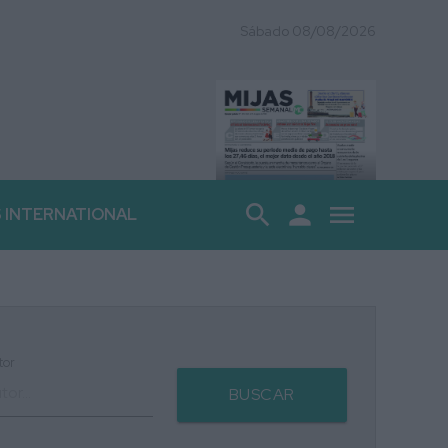
Sábado 08/08/2026
search
person
menu
S INTERNATIONAL
tor
BUSCAR