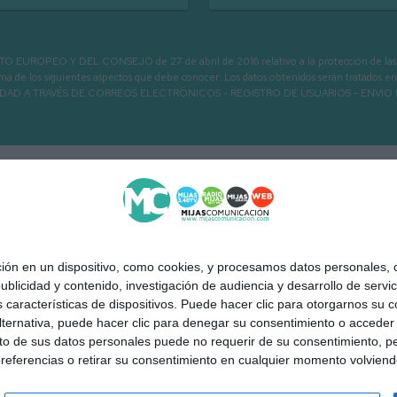
PEO Y DEL CONSEJO de 27 de abril de 2016 relativo a la protección de las person
informa de los siguientes aspectos que debe conocer: Los datos obtenidos serán tratad
N LA ENTIDAD A TRAVÉS DE CORREOS ELECTRÓNICOS - REGISTRO DE USUARIOS -
 en un dispositivo, como cookies, y procesamos datos personales, co
blicidad y contenido, investigación de audiencia y desarrollo de servic
as características de dispositivos. Puede hacer clic para otorgarnos su
ternativa, puede hacer clic para denegar su consentimiento o acceder
 de sus datos personales puede no requerir de su consentimiento, per
 Mijas a la carta
Quiénes somos
Contacto
Publicidad
Aviso
referencias o retirar su consentimiento en cualquier momento volviendo 