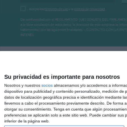
Acepto los
términos de uso
y la
política de privacidad
De conformidad con el REGLAMENTO (UE) 2016/679 DEL PARLAMENTO EURO
a la libre circulación de estos datos, la dirección de esta empresa le 
tratamiento) con las siguientes finalidades: - CONTACTO CO
INTERÉS.
Su privacidad es importante para nosotros
Nosotros y nuestros
socios
almacenamos y/o accedemos a información
dispositivo para publicidad y contenido personalizado, medición de pu
datos de localización geográfica precisa e identificación mediante l
llevemos a cabo el procesamiento previamente descrito. De forma al
otorgar su consentimiento.
Tenga en cuenta que algún procesamiento
Inicio
Hemeroteca
Mijas 3.40 TV a la carta
Radio
preferencias se aplicarán solo a este sitio web. Puede cambiar sus p
inferior de la página web.