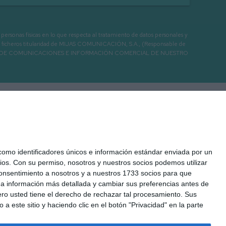
as físicas en lo que respecta al tratamiento de datos personales y
os en ficheros titularidad de MIJAS COMUNICACIÓN, S.A., (Responsable de
 ENVIO DE COMUNICACIONES E INFORMACIÓN COMERCIAL DE NUESTRO
mo identificadores únicos e información estándar enviada por un
ios.
Con su permiso, nosotros y nuestros socios podemos utilizar
 consentimiento a nosotros y a nuestros 1733 socios para que
 a información más detallada y cambiar sus preferencias antes de
o usted tiene el derecho de rechazar tal procesamiento. Sus
 Legal
Cookies
Seguridad
Protección de datos
a este sitio y haciendo clic en el botón "Privacidad" en la parte