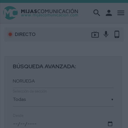
search
person
menu
live_tv
mic
phone_android
DIRECTO
BÚSQUEDA AVANZADA:
Selección de sección
▼
Desde