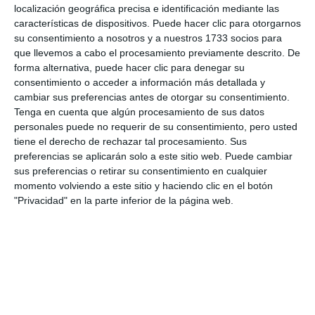
La iglesia Noruega en Mijas
localización geográfica precisa e identificación mediante las
cumple su 20 aniversario
características de dispositivos. Puede hacer clic para otorgarnos
su consentimiento a nosotros y a nuestros 1733 socios para
ACTUALIDAD
que llevemos a cabo el procesamiento previamente descrito. De
forma alternativa, puede hacer clic para denegar su
Rúmbame Dans nos cuenta su experiencia en
consentimiento o acceder a información más detallada y
Noruega
cambiar sus preferencias antes de otorgar su consentimiento.
Tenga en cuenta que algún procesamiento de sus datos
ACTUALIDAD
personales puede no requerir de su consentimiento, pero usted
tiene el derecho de rechazar tal procesamiento. Sus
El Ayuntamiento y la Embajada noruega
preferencias se aplicarán solo a este sitio web. Puede cambiar
mantienen una reunión para mejorar la
sus preferencias o retirar su consentimiento en cualquier
coordinación y la relación con los residentes
momento volviendo a este sitio y haciendo clic en el botón
de este país en Mijas
"Privacidad" en la parte inferior de la página web.
ACTUALIDAD
El frío no impide la exitosa participación en el
Torneo de la Iglesia Noruega
ACTUALIDAD