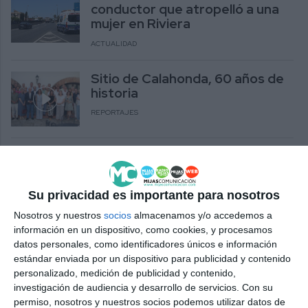
conductor que atropelló a una
mujer en Riviera
ACTUALIDAD
Sitio de Calahonda, 60 años de
historia
REPORTAJES
Mijas y Noruega, dos miradas,
una misma inspiración
ACTUALIDAD
Su privacidad es importante para nosotros
Nosotros y nuestros
socios
almacenamos y/o accedemos a
información en un dispositivo, como cookies, y procesamos
The Norwegian church in Mijas
datos personales, como identificadores únicos e información
celebrates its 20th anniversary
estándar enviada por un dispositivo para publicidad y contenido
ACTUALIDAD
personalizado, medición de publicidad y contenido,
investigación de audiencia y desarrollo de servicios.
Con su
permiso, nosotros y nuestros socios podemos utilizar datos de