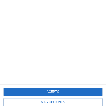
Suscríbete a nuestro boletín
ACEPTO
Recibe la actualidad de Mijas en tu correo
electrónico
MÁS OPCIONES