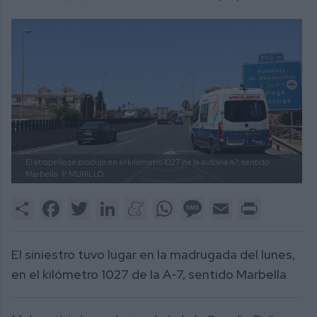
El atropello se produjo en el kilómetro 1027 de la autovía A7, sentido
Marbella.
P. MURILLO.
Share
Facebook
Twitter
LinkedIn
Meneame
WhatsApp
Message
Email
Print
El siniestro tuvo lugar en la madrugada del lunes,
en el kilómetro 1027 de la A-7, sentido Marbella