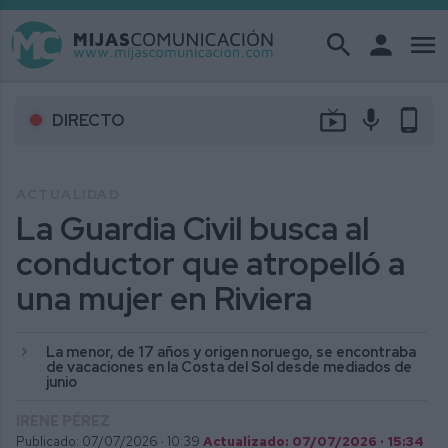
search
person
menu
live_tv
mic
phone_android
DIRECTO
ACTUALIDAD
La Guardia Civil busca al
conductor que atropelló a
una mujer en Riviera
La menor, de 17 años y origen noruego, se encontraba
de vacaciones en la Costa del Sol desde mediados de
junio
IRENE PÉREZ
Publicado: 07/07/2026 ·
10:39
Actualizado: 07/07/2026 · 15:34