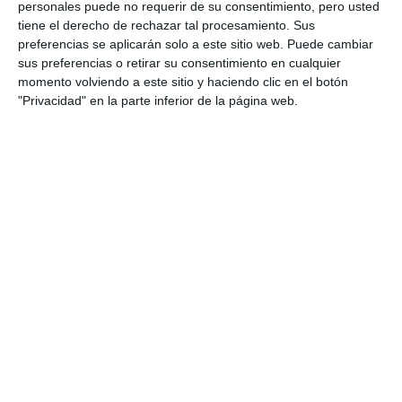
jóvenes la importancia de la
personales puede no requerir de su consentimiento, pero usted
fotoprotección
tiene el derecho de rechazar tal procesamiento. Sus
preferencias se aplicarán solo a este sitio web. Puede cambiar
ACTUALIDAD
sus preferencias o retirar su consentimiento en cualquier
momento volviendo a este sitio y haciendo clic en el botón
Notas de valentía: 70 jóvenes
"Privacidad" en la parte inferior de la página web.
pianistas superan el vértigo
escénico en La Cala
REPORTAJES
Estudiantes del IES Las
Lagunas se suman a la XIII
Caminata sin Humo
ACTUALIDAD
La Peña Flamenca El Gallo subió
a su escenario al talento más
joven
ACTUALIDAD