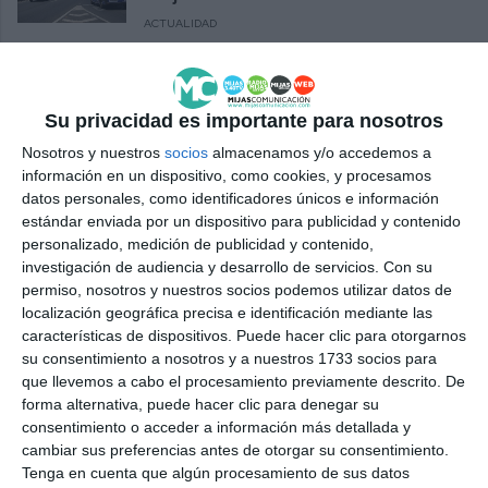
ACTUALIDAD
Juventud busca a jóvenes para
para participar en un curso de
formación de Erasmus
Su privacidad es importante para nosotros
Nosotros y nuestros
socios
almacenamos y/o accedemos a
ACTUALIDAD
información en un dispositivo, como cookies, y procesamos
datos personales, como identificadores únicos e información
Cuarenta jóvenes aprenden a
estándar enviada por un dispositivo para publicidad y contenido
fotoprotegerse y a evitar el
personalizado, medición de publicidad y contenido,
consumo de 'vapers'
investigación de audiencia y desarrollo de servicios.
Con su
ACTUALIDAD
permiso, nosotros y nuestros socios podemos utilizar datos de
localización geográfica precisa e identificación mediante las
características de dispositivos. Puede hacer clic para otorgarnos
Mijas prepara un verano lleno de
su consentimiento a nosotros y a nuestros 1733 socios para
actividades para los más
que llevemos a cabo el procesamiento previamente descrito. De
jóvenes en la playa del Torreón
forma alternativa, puede hacer clic para denegar su
ACTUALIDAD
consentimiento o acceder a información más detallada y
cambiar sus preferencias antes de otorgar su consentimiento.
El Ayuntamiento mostrará a los
Tenga en cuenta que algún procesamiento de sus datos