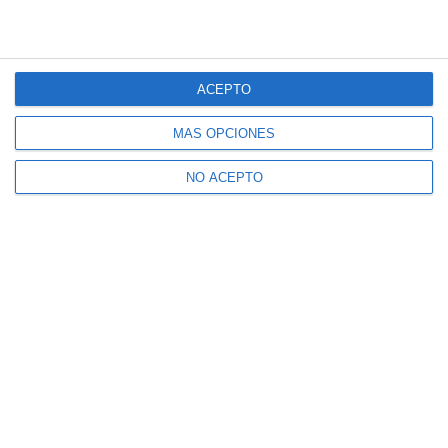
ACEPTO
MÁS OPCIONES
NO ACEPTO
Suscríbete a nuestro boletín
Recibe la actualidad de Mijas en tu correo
electrónico