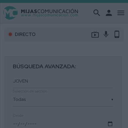
search
person
menu
live_tv
mic
phone_android
DIRECTO
BÚSQUEDA AVANZADA:
Selección de sección
▼
Desde