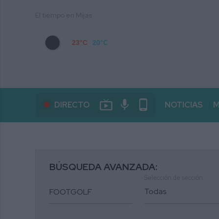
El tiempo en Mijas
23°C
20°C
live_tv
mic
phone_android
DIRECTO
NOTICIAS
M
BÚSQUEDA AVANZADA:
Selección de sección