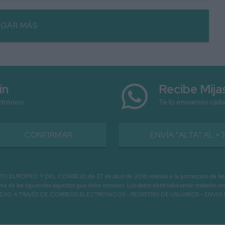
GAR MÁS
ín
Recibe Mij
ctrónico
Te lo enviamos cada
CONFIRMAR
ENVÍA "ALTA" AL +
PEO Y DEL CONSEJO de 27 de abril de 2016 relativo a la protección de las person
informa de los siguientes aspectos que debe conocer: Los datos obtenidos serán tratad
N LA ENTIDAD A TRAVÉS DE CORREOS ELECTRÓNICOS - REGISTRO DE USUARIOS -