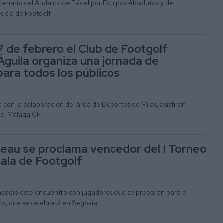
scenario del Andaluz de Pádel por Equipos Absolutos y del
cía de Footgolf
7 de febrero el Club de Footgolf
Águila organiza una jornada de
para todos los públicos
a con la colaboración del área de Deportes de Mijas, asistirán
del Málaga CF
au se proclama vencedor del I Torneo
Cala de Footgolf
 acogió este encuentro con jugadores que se preparan para el
, que se celebrará en Segovia