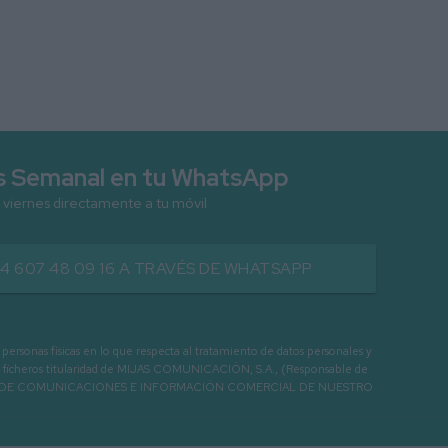
as Semanal en tu WhatsApp
 viernes directamente a tu móvil
34 607 48 09 16 A TRAVÉS DE WHATSAPP
as físicas en lo que respecta al tratamiento de datos personales y
os en ficheros titularidad de MIJAS COMUNICACIÓN, S.A., (Responsable de
 ENVIO DE COMUNICACIONES E INFORMACIÓN COMERCIAL DE NUESTRO