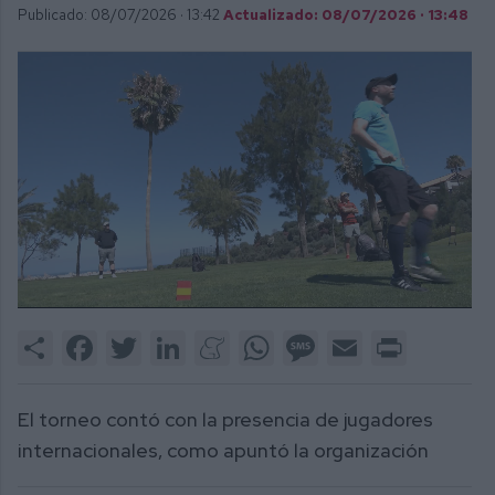
Publicado: 08/07/2026 ·
13:42
Actualizado: 08/07/2026 · 13:48
0
of
Share
Facebook
Twitter
LinkedIn
Meneame
WhatsApp
Message
Email
Print
1
minute,
56
seconds
El torneo contó con la presencia de jugadores
internacionales, como apuntó la organización