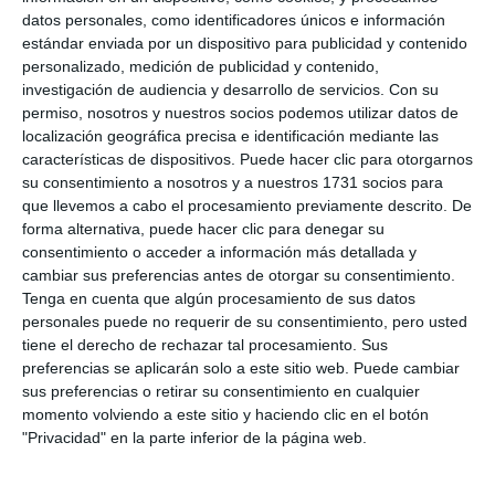
datos personales, como identificadores únicos e información
Comparte esta noticia desde el siguiente enlace:
estándar enviada por un dispositivo para publicidad y contenido
https://mijascom.com/?a=38739
personalizado, medición de publicidad y contenido,
investigación de audiencia y desarrollo de servicios.
Con su
permiso, nosotros y nuestros socios podemos utilizar datos de
FOOTGOLF
MIJAS
TORNEO
FERIA
LA CALA
localización geográfica precisa e identificación mediante las
características de dispositivos. Puede hacer clic para otorgarnos
su consentimiento a nosotros y a nuestros 1731 socios para
que llevemos a cabo el procesamiento previamente descrito. De
forma alternativa, puede hacer clic para denegar su
consentimiento o acceder a información más detallada y
cambiar sus preferencias antes de otorgar su consentimiento.
Tenga en cuenta que algún procesamiento de sus datos
personales puede no requerir de su consentimiento, pero usted
tiene el derecho de rechazar tal procesamiento. Sus
preferencias se aplicarán solo a este sitio web. Puede cambiar
sus preferencias o retirar su consentimiento en cualquier
momento volviendo a este sitio y haciendo clic en el botón
"Privacidad" en la parte inferior de la página web.