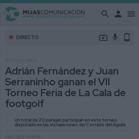
search
person
menu
live_tv
mic
phone_android
DIRECTO
ACTUALIDAD
Adrián Fernández y Juan
Serraninho ganan el VII
Torneo Feria de La Cala de
footgolf
Un total de 20 parejas participan en este torneo
disputado en las instalaciones del Cerrado del Águila
JACOBO PEREA