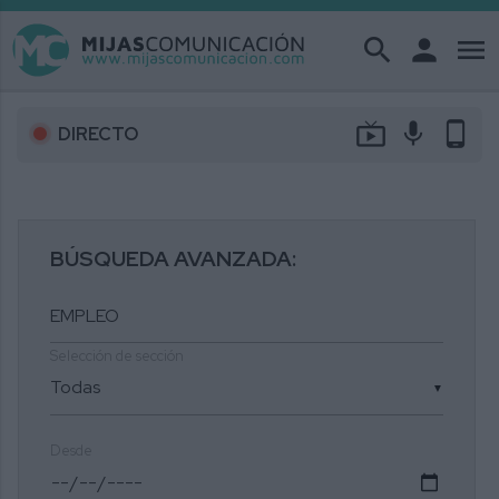
search
person
menu
live_tv
mic
phone_android
DIRECTO
BÚSQUEDA AVANZADA:
Selección de sección
▼
Desde