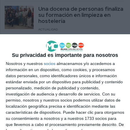
Una docena de personas finaliza
su formación en limpieza en
hostelería
ACTUALIDAD
Desempleados del municipio
finalizan el curso de Comercio y
Su privacidad es importante para nosotros
Marketing de la UMA
Nosotros y nuestros
socios
almacenamos y/o accedemos a
ACTUALIDAD
información en un dispositivo, como cookies, y procesamos
datos personales, como identificadores únicos e información
Por Mi Pueblo destaca “la
estándar enviada por un dispositivo para publicidad y contenido
evolución positiva” del empleo
personalizado, medición de publicidad y contenido,
en Mijas
investigación de audiencia y desarrollo de servicios.
Con su
permiso, nosotros y nuestros socios podemos utilizar datos de
POR MI PUEBLO
localización geográfica precisa e identificación mediante las
características de dispositivos. Puede hacer clic para otorgarnos
PMP destaca que impulsa
su consentimiento a nosotros y a nuestros 1733 socios para
nuevas oportunidades de
que llevemos a cabo el procesamiento previamente descrito. De
formación y empleo para los