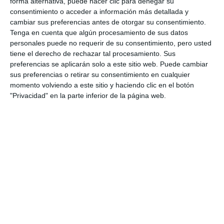
forma alternativa, puede hacer clic para denegar su
mijeños
consentimiento o acceder a información más detallada y
POR MI PUEBLO
cambiar sus preferencias antes de otorgar su consentimiento.
Tenga en cuenta que algún procesamiento de sus datos
Comienza una nueva edición del
personales puede no requerir de su consentimiento, pero usted
programa Aprende Volando con
tiene el derecho de rechazar tal procesamiento. Sus
formación en Linkedin
preferencias se aplicarán solo a este sitio web. Puede cambiar
sus preferencias o retirar su consentimiento en cualquier
ACTUALIDAD
momento volviendo a este sitio y haciendo clic en el botón
"Privacidad" en la parte inferior de la página web.
Mijas reunirá al sector
inmobiliario en el tercer
Encuentro Empresarial
Networking Nexo
ACTUALIDAD
La multinacional Eggo Cocinas
elige Mijas para instalar su
primera tienda en la provincia
ACTUALIDAD