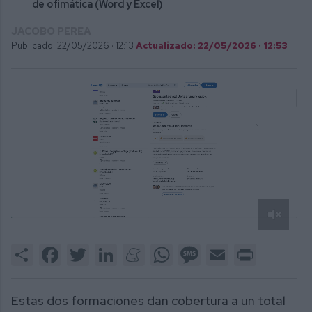
de ofimática (Word y Excel)
JACOBO PEREA
Publicado: 22/05/2026 ·
12:13
Actualizado: 22/05/2026 · 12:53
0
of
Share
Facebook
Twitter
LinkedIn
Meneame
WhatsApp
Message
Email
Print
1
minute,
53
seconds
Estas dos formaciones dan cobertura a un total