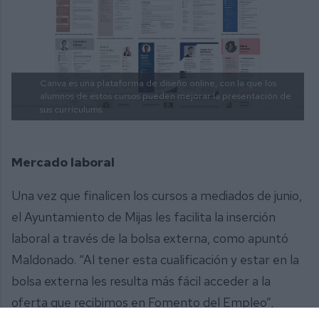
Canva es una plataforma de diseño online, con la que los
alumnos de estos cursos pueden mejorar la presentación de
sus currículums.
Mercado laboral
Una vez que finalicen los cursos a mediados de junio,
el Ayuntamiento de Mijas les facilita la inserción
laboral a través de la bolsa externa, como apuntó
Maldonado. “Al tener esta cualificación y estar en la
bolsa externa les resulta más fácil acceder a la
oferta que recibimos en Fomento del Empleo”,