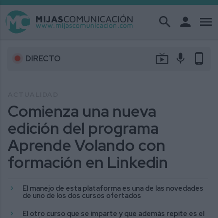
search
person
menu
live_tv
mic
phone_android
DIRECTO
ACTUALIDAD
Comienza una nueva
edición del programa
Aprende Volando con
formación en Linkedin
El manejo de esta plataforma es una de las novedades
de uno de los dos cursos ofertados
El otro curso que se imparte y que además repite es el