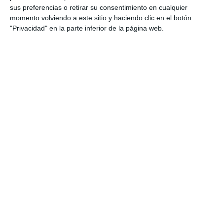
sus preferencias o retirar su consentimiento en cualquier
momento volviendo a este sitio y haciendo clic en el botón
"Privacidad" en la parte inferior de la página web.
Linkedin es una plataforma que que conecta a profesionales
de todo el mundo.
Los objetivos principales de este programa son:
garantizar la formación digital de la poblacion, con
énfasis en los colectivos en riesgos de exclusión
social; disminuir la brecha digital de la población en
general, incluyendo la lucha contra la brecha digital
de genero; y apoyar la competitivad y la formación
de nuestros emprendedores y empresarios y
empresarias locales.