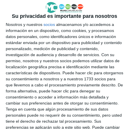
explicó el edil. Aunque la bolsa externa no es la única
vía, ya que también están las ferias de empleo que
Su privacidad es importante para nosotros
organiza periódicamente el Ayuntamiento y que
Nosotros y nuestros
socios
almacenamos y/o accedemos a
sirven para poner a los desempleados del municipio
información en un dispositivo, como cookies, y procesamos
en contacto con empresas locales y de la zona.
datos personales, como identificadores únicos e información
estándar enviada por un dispositivo para publicidad y contenido
personalizado, medición de publicidad y contenido,
Por último, el concejal destacó que Mijas es líder en
investigación de audiencia y desarrollo de servicios.
Con su
la impartición de estos cursos a través de Andalucía
permiso, nosotros y nuestros socios podemos utilizar datos de
Orienta, siendo el único municipio de la provincia que
localización geográfica precisa e identificación mediante las
características de dispositivos. Puede hacer clic para otorgarnos
ha sacado adelante tantos cursos y cubriendo la
su consentimiento a nosotros y a nuestros 1733 socios para
totalidad de sus plazas ofertadas, según
que llevemos a cabo el procesamiento previamente descrito. De
forma alternativa, puede hacer clic para denegar su
Maldonado.
consentimiento o acceder a información más detallada y
cambiar sus preferencias antes de otorgar su consentimiento.
Tenga en cuenta que algún procesamiento de sus datos
personales puede no requerir de su consentimiento, pero usted
tiene el derecho de rechazar tal procesamiento. Sus
preferencias se aplicarán solo a este sitio web. Puede cambiar