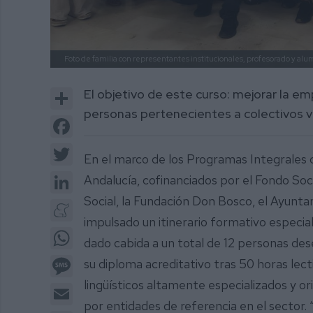
Foto de familia con representantes institucionales, profesorado y alu
Share
El objetivo de este curso: mejorar la emp
personas pertenecientes a colectivos v
Facebook
Twitter
En el marco de los Programas Integrales
LinkedIn
Andalucía, cofinanciados por el Fondo Soc
Social, la Fundación Don Bosco, el Ayuntam
Meneame
impulsado un itinerario formativo especial
WhatsApp
dado cabida a un total de 12 personas des
Message
su diploma acreditativo tras 50 horas lect
lingüísticos altamente especializados y ori
Email
por entidades de referencia en el sector.