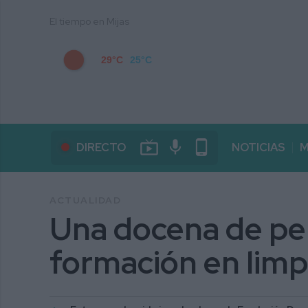
El tiempo en Mijas
29°C
25°C
live_tv
mic
phone_android
DIRECTO
NOTICIAS
M
ACTUALIDAD
Una docena de per
formación en limp