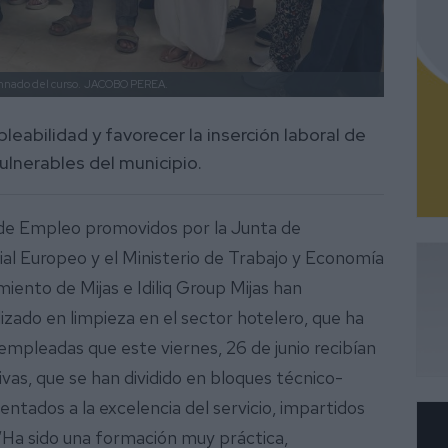
mnado del curso.
JACOBO PEREA.
leabilidad y favorecer la inserción laboral de
ulnerables del municipio.
 de Empleo promovidos por la Junta de
ial Europeo y el Ministerio de Trabajo y Economía
iento de Mijas e Idiliq Group Mijas han
izado en limpieza en el sector hotelero, que ha
empleadas que este viernes, 26 de junio recibían
ivas, que se han dividido en bloques técnico-
entados a la excelencia del servicio, impartidos
 “Ha sido una formación muy práctica,