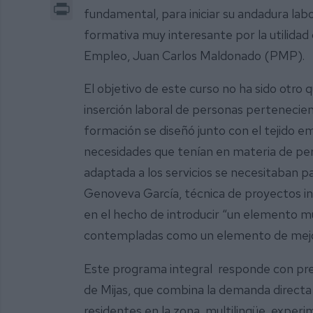
Print
fundamental, para iniciar su andadura labo
formativa muy interesante por la utilidad
Empleo, Juan Carlos Maldonado (PMP).
El objetivo de este curso no ha sido otro 
inserción laboral de personas pertenecien
formación se diseñó junto con el tejido e
necesidades que tenían en materia de per
adaptada a los servicios se necesitaban pa
Genoveva García, técnica de proyectos in
en el hecho de introducir “un elemento m
contempladas como un elemento de mejor
Este programa integral responde con prec
de Mijas, que combina la demanda directa 
residentes en la zona, multilingüe, exper