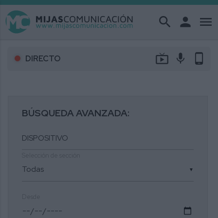
search
person
menu
live_tv
mic
phone_android
DIRECTO
BÚSQUEDA AVANZADA:
Selección de sección
▼
Desde