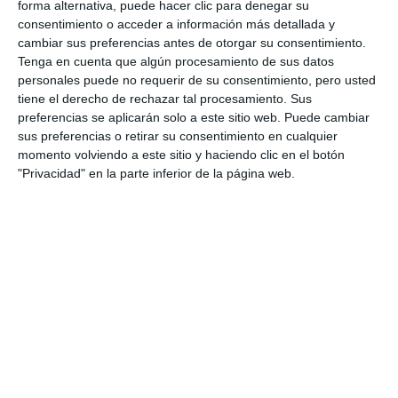
operación ‘Retorno del verano'
forma alternativa, puede hacer clic para denegar su
consentimiento o acceder a información más detallada y
ACTUALIDAD
cambiar sus preferencias antes de otorgar su consentimiento.
Tenga en cuenta que algún procesamiento de sus datos
El Ayuntamiento desplegará un
personales puede no requerir de su consentimiento, pero usted
amplio dispositivo para
tiene el derecho de rechazar tal procesamiento. Sus
garantizar la seguridad en la
preferencias se aplicarán solo a este sitio web. Puede cambiar
feria
sus preferencias o retirar su consentimiento en cualquier
momento volviendo a este sitio y haciendo clic en el botón
ACTUALIDAD
"Privacidad" en la parte inferior de la página web.
El dispositivo de seguridad y
movilidad favorece el buen
desarrollo de la Feria de La Cala
ACTUALIDAD
Amplio dispositivo de seguridad
para la Feria de La Cala de Mijas
ACTUALIDAD