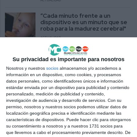
ACTUALIDAD
“Cada minuto frente a un
dispositivo es un minuto que se
roba para la madurez cerebral"
ACTUALIDAD
Mijas activa un dispositivo para
reforzar seguridad, limpieza y
Su privacidad es importante para nosotros
movilidad en Semana Santa
Nosotros y nuestros
socios
almacenamos y/o accedemos a
información en un dispositivo, como cookies, y procesamos
ACTUALIDAD
datos personales, como identificadores únicos e información
estándar enviada por un dispositivo para publicidad y contenido
El edil de Policía Local hace un
personalizado, medición de publicidad y contenido,
balance positivo del dispositivo
investigación de audiencia y desarrollo de servicios.
Con su
de seguridad de la feria
permiso, nosotros y nuestros socios podemos utilizar datos de
ACTUALIDAD
localización geográfica precisa e identificación mediante las
características de dispositivos. Puede hacer clic para otorgarnos
La DGT pone en marcha un
su consentimiento a nosotros y a nuestros 1731 socios para
dispositivo especial para la
que llevemos a cabo el procesamiento previamente descrito. De