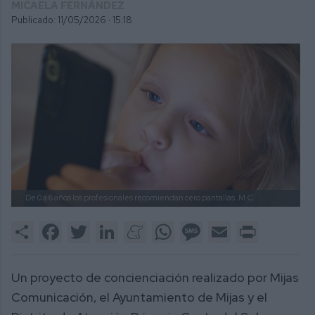
MICAELA FERNÁNDEZ
Publicado: 11/05/2026 ·
15:18
De 0 a 6 años los profesionales recomiendan cero pantallas.
M.C.
Share
Facebook
Twitter
LinkedIn
Meneame
WhatsApp
Message
Email
Print
Un proyecto de concienciación realizado por Mijas
Comunicación, el Ayuntamiento de Mijas y el