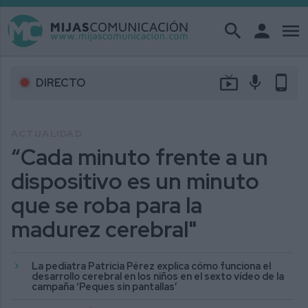
search
person
menu
live_tv
mic
phone_android
DIRECTO
ACTUALIDAD
“Cada minuto frente a un
dispositivo es un minuto
que se roba para la
madurez cerebral"
La pediatra Patricia Pérez explica cómo funciona el
desarrollo cerebral en los niños en el sexto vídeo de la
campaña ‘Peques sin pantallas’