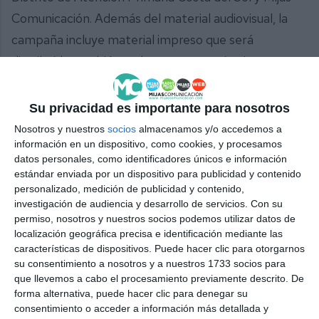
Comunicación. Además del material audiovisual, la
campaña incluye material impreso que será
distribuido también en los centros sanitarios,
educativos, sociales y dependencias municipales.
Su privacidad es importante para nosotros
Comparte esta noticia desde el siguiente enlace:
Nosotros y nuestros
socios
almacenamos y/o accedemos a
https://mijascom.com/?a=38039
información en un dispositivo, como cookies, y procesamos
datos personales, como identificadores únicos e información
estándar enviada por un dispositivo para publicidad y contenido
MIJAS
PEQUES
PANTALLAS
CONCIENCIACIÓN
personalizado, medición de publicidad y contenido,
PANTALLAS
investigación de audiencia y desarrollo de servicios.
Con su
permiso, nosotros y nuestros socios podemos utilizar datos de
localización geográfica precisa e identificación mediante las
características de dispositivos. Puede hacer clic para otorgarnos
su consentimiento a nosotros y a nuestros 1733 socios para
que llevemos a cabo el procesamiento previamente descrito. De
forma alternativa, puede hacer clic para denegar su
consentimiento o acceder a información más detallada y