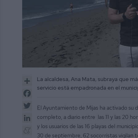
0
of
Share
La alcaldesa, Ana Mata, subraya que más
2
minutes,
servicio está empadronada en el munic
1
Facebook
second
Volume
0%
Twitter
El Ayuntamiento de Mijas ha activado su 
LinkedIn
completo, a diario entre las 11 y las 20 ho
y los usuarios de las 16 playas del municip
Meneame
30 de septiembre, 62 socorristas vigilan to