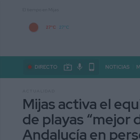
El tiempo en Mijas
27°C
27°C
live_tv
mic
phone_android
DIRECTO
NOTICIAS
M
ACTUALIDAD
Mijas activa el e
de playas “mejor 
Andalucía en pers