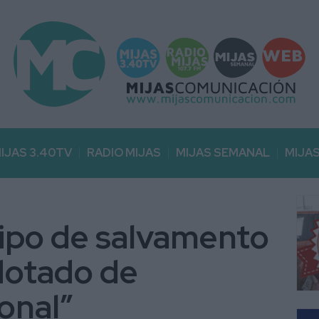
IJAS 3.40TV
RADIO MIJAS
MIJAS SEMANAL
MIJA
quipo de salvamento
dotado de
onal”