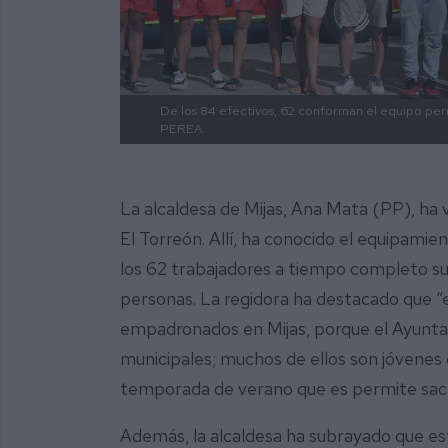
De los 84 efectivos, 62 conforman el equipo per
PEREA.
La alcaldesa de Mijas, Ana Mata (PP), ha vi
El Torreón. Allí, ha conocido el equipami
los 62 trabajadores a tiempo completo s
personas. La regidora ha destacado que “e
empadronados en Mijas, porque el Ayuntam
municipales; muchos de ellos son jóvenes 
temporada de verano que es permite sacar
Además, la alcaldesa ha subrayado que est