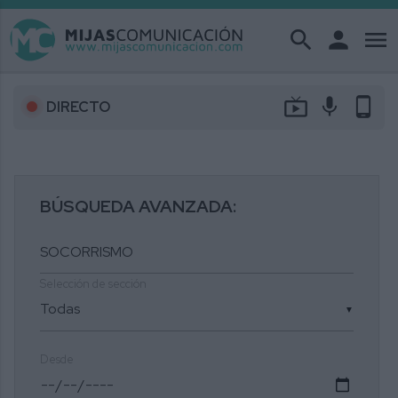
search
person
menu
live_tv
mic
phone_android
DIRECTO
BÚSQUEDA AVANZADA:
Selección de sección
▼
Desde