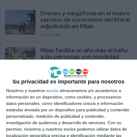
Drones y megafonía en el nuevo
servicio de socorrismo del litoral
adjudicado en Mijas
ACTUALIDAD
Mijas facilita un año más el baño
a las personas con movilidad
reducida
ACTUALIDAD
Su privacidad es importante para nosotros
Cs destaca que el servicio de
Nosotros y nuestros
socios
almacenamos y/o accedemos a
Salvamento y Socorrismo de
información en un dispositivo, como cookies, y procesamos
playas “está sin contrato”
datos personales, como identificadores únicos e información
CS
estándar enviada por un dispositivo para publicidad y contenido
personalizado, medición de publicidad y contenido,
investigación de audiencia y desarrollo de servicios.
Con su
El Ejecutivo garantiza un
permiso, nosotros y nuestros socios podemos utilizar datos de
servicio de socorrismo “de
localización geográfica precisa e identificación mediante las