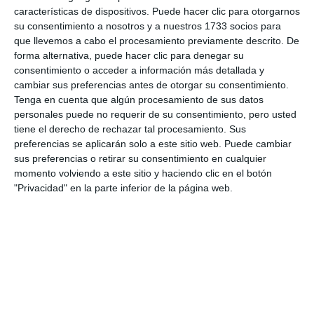
calidad” en las playas
características de dispositivos. Puede hacer clic para otorgarnos
ACTUALIDAD
su consentimiento a nosotros y a nuestros 1733 socios para
que llevemos a cabo el procesamiento previamente descrito. De
El PSOE afirma que el servicio
forma alternativa, puede hacer clic para denegar su
de Socorrismo no tiene
consentimiento o acceder a información más detallada y
contrato y que se ha dado “a
cambiar sus preferencias antes de otorgar su consentimiento.
dedo”
Tenga en cuenta que algún procesamiento de sus datos
personales puede no requerir de su consentimiento, pero usted
PSOE
tiene el derecho de rechazar tal procesamiento. Sus
preferencias se aplicarán solo a este sitio web. Puede cambiar
Suben las temperaturas. ¿Qué
sus preferencias o retirar su consentimiento en cualquier
hacer ante un golpe de calor?
momento volviendo a este sitio y haciendo clic en el botón
"Privacidad" en la parte inferior de la página web.
ACTUALIDAD
Disfrutar de un baño seguro
durante el verano es tarea de
todos
REPORTAJES