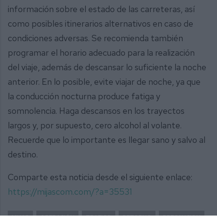
información sobre el estado de las carreteras, así
como posibles itinerarios alternativos en caso de
condiciones adversas. Se recomienda también
programar el horario adecuado para la realización
del viaje, además de descansar lo suficiente la noche
anterior. En lo posible, evite viajar de noche, ya que
la conducción nocturna produce fatiga y
somnolencia. Haga descansos en los trayectos
largos y, por supuesto, cero alcohol al volante.
Recuerde que lo importante es llegar sano y salvo al
destino.
Comparte esta noticia desde el siguiente enlace:
https://mijascom.com/?a=35531
MIJAS
OPERACIÓN
TRAFICO
RETORNO
PRECAUCION