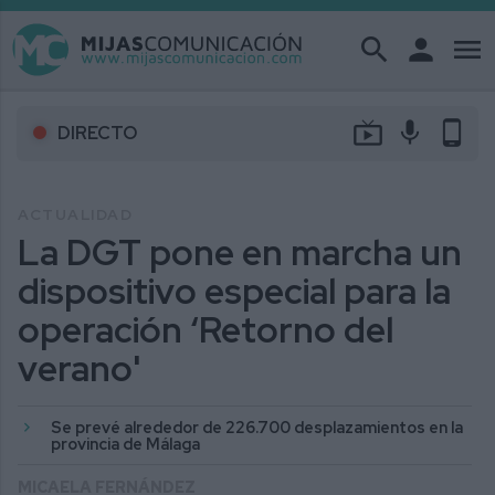
search
person
menu
live_tv
mic
phone_android
DIRECTO
ACTUALIDAD
La DGT pone en marcha un
dispositivo especial para la
operación ‘Retorno del
verano'
Se prevé alrededor de 226.700 desplazamientos en la
provincia de Málaga
MICAELA FERNÁNDEZ