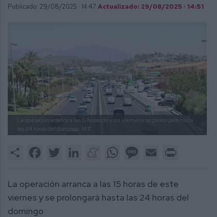
Publicado: 29/08/2025 ·
14:47
Actualizado: 29/08/2025 · 14:51
La operación arranca a las 15 horas de este viernes y se prolongará hasta
las 24 horas del domingo.
M.C.
Share
Facebook
Twitter
LinkedIn
Meneame
WhatsApp
Message
Email
Print
La operación arranca a las 15 horas de este
viernes y se prolongará hasta las 24 horas del
domingo