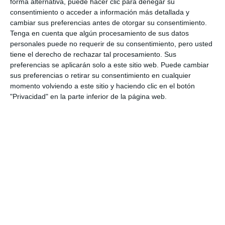
escolar municipal
forma alternativa, puede hacer clic para denegar su
consentimiento o acceder a información más detallada y
ACTUALIDAD
cambiar sus preferencias antes de otorgar su consentimiento.
Tenga en cuenta que algún procesamiento de sus datos
Cs Mijas exige al equipo de
personales puede no requerir de su consentimiento, pero usted
gobierno que convoque el
tiene el derecho de rechazar tal procesamiento. Sus
Consejo Escolar Municipal
preferencias se aplicarán solo a este sitio web. Puede cambiar
sus preferencias o retirar su consentimiento en cualquier
PARTIDOS
momento volviendo a este sitio y haciendo clic en el botón
"Privacidad" en la parte inferior de la página web.
La alcaldesa de Mijas, Ana Mata,
se incorpora al Consejo de
Administración de Acosol
ACTUALIDAD
El Consejo de Alcaldes de
Mancomunidad acuerda reducir
un 20% el consumo de agua
potable
ACTUALIDAD