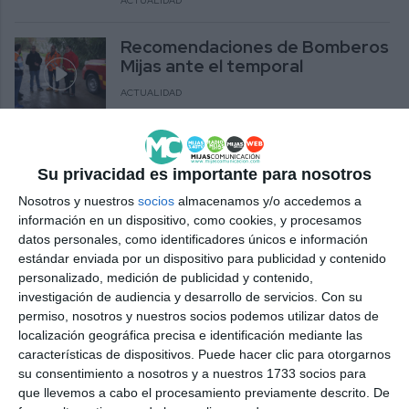
ACTUALIDAD
Recomendaciones de Bomberos
Mijas ante el temporal
ACTUALIDAD
El PP de Mijas comparte los
objetivos fijados en el último
Su privacidad es importante para nosotros
consejo de alcaldes
Nosotros y nuestros
socios
almacenamos y/o accedemos a
PP
información en un dispositivo, como cookies, y procesamos
datos personales, como identificadores únicos e información
El PP exige al Gobierno que
estándar enviada por un dispositivo para publicidad y contenido
elimine la tarifa de verano del
personalizado, medición de publicidad y contenido,
peaje de la Costa del Sol
investigación de audiencia y desarrollo de servicios.
Con su
permiso, nosotros y nuestros socios podemos utilizar datos de
ACTUALIDAD
localización geográfica precisa e identificación mediante las
características de dispositivos. Puede hacer clic para otorgarnos
Ceballos responde a Cs que en
su consentimiento a nosotros y a nuestros 1733 socios para
diciembre se celebró un consejo
que llevemos a cabo el procesamiento previamente descrito. De