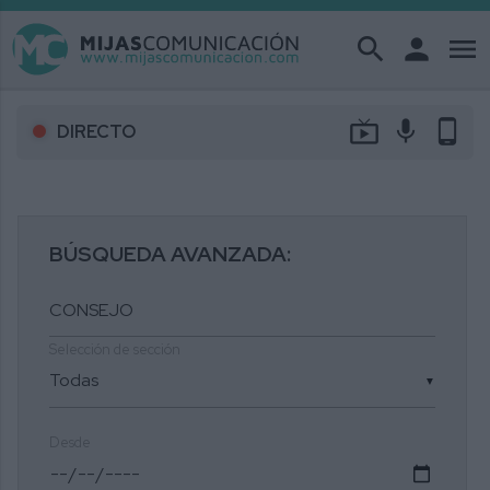
search
person
menu
live_tv
mic
phone_android
DIRECTO
BÚSQUEDA AVANZADA:
Selección de sección
▼
Desde