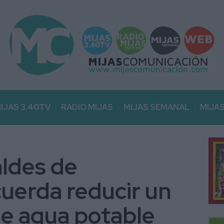
IJAS 3.40TV
RADIO MIJAS
MIJAS SEMANAL
MIJA
aldes de
erda reducir un
e agua potable