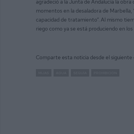
agradeció a la Junta de Andalucía la obra
momentos en la desaladora de Marbella, “
capacidad de tratamiento”. Al mismo tiem
riego como ya se está produciendo en los
Comparte esta noticia desde el siguiente
MIJAS
AGUA
SEQUÍA
PROHIBICIÓN