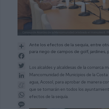
Consejo de Alcaldes de la Mancomunidad celebrado el miércoles 8.
P
Share
Ante los efectos de la sequía, entre ot
para riego de campos de golf, jardines,
Facebook
Twitter
Los alcaldes y alcaldesas de la comarca m
LinkedIn
Mancomunidad de Municipios de la Costa d
agua, Acosol, para aprobar de manera con
Meneame
que se tomarán en todos los ayuntamiento
WhatsApp
efectos de la sequía.
Message