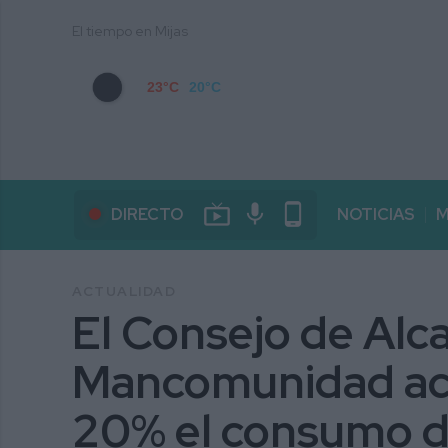
El tiempo en Mijas
23°C
20°C
live_tv
mic
phone_android
DIRECTO
NOTICIAS
M
ACTUALIDAD
El Consejo de Alc
Mancomunidad acu
20% el consumo d