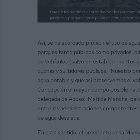
Una de las medidas acordadas por los ayuntamien
jardines y parques tanto públicos como privados.
Así, se ha acordado prohibir el uso de agu
parques tanto públicos como privados, bal
de vehículos (salvo en establecimientos a
duchas y surtidores públicos. “Nuestro pri
agua potable y que así preservemos el v
Concepción el mayor tiempo posible hasta q
delegada de Acosol, Matilde Mancha, para
entre las administraciones competentes. P
de agua desalada.
En este sentido, el presidente de la Man