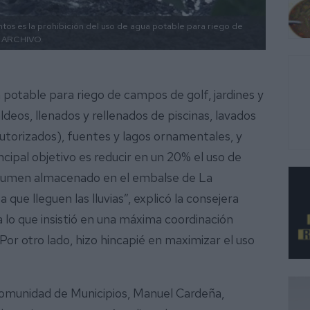
tos es la prohibición del uso de agua potable para riego de
ARCHIVO.
a potable para riego de campos de golf, jardines y
deos, llenados y rellenados de piscinas, lavados
utorizados), fuentes y lagos ornamentales, y
ncipal objetivo es reducir en un 20% el uso de
olumen almacenado en el embalse de La
ue lleguen las lluvias”, explicó la consejera
 lo que insistió en una máxima coordinación
or otro lado, hizo hincapié en maximizar el uso
comunidad de Municipios, Manuel Cardeña,