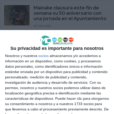
Mainake clausura este fin de
semana su 50 aniversario con
una jornada en el Ayuntamiento
ACTUALIDAD
La Academia de Liderazgo
Soroptimist se clausura con
Su privacidad es importante para nosotros
empoderamiento femenino
Nosotros y nuestros
socios
almacenamos y/o accedemos a
ACTUALIDAD
información en un dispositivo, como cookies, y procesamos
datos personales, como identificadores únicos e información
Referentes mundiales, en el
estándar enviada por un dispositivo para publicidad y contenido
acto de clausura del 50
personalizado, medición de publicidad y contenido,
aniversario de la SEM Mainake
investigación de audiencia y desarrollo de servicios.
Con su
permiso, nosotros y nuestros socios podemos utilizar datos de
ACTUALIDAD
localización geográfica precisa e identificación mediante las
características de dispositivos. Puede hacer clic para otorgarnos
Mijas clausura el III Congreso
su consentimiento a nosotros y a nuestros 1733 socios para
Andaluz de Familias, Infancia,
que llevemos a cabo el procesamiento previamente descrito. De
Adolescencia y Juventud