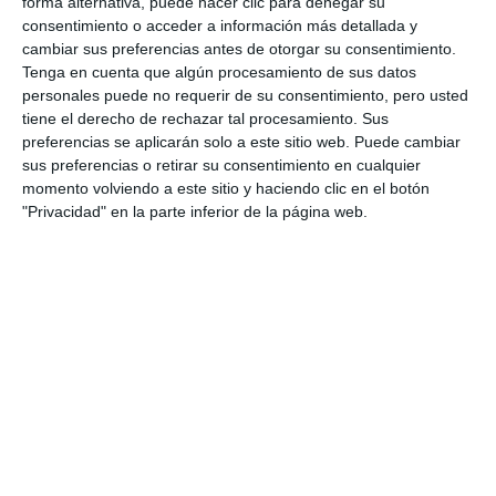
forma alternativa, puede hacer clic para denegar su
ACTUALIDAD
consentimiento o acceder a información más detallada y
cambiar sus preferencias antes de otorgar su consentimiento.
Imaginación al poder, en la
Tenga en cuenta que algún procesamiento de sus datos
clausura de los talleres
personales puede no requerir de su consentimiento, pero usted
infantiles del Centro de Artes
tiene el derecho de rechazar tal procesamiento. Sus
preferencias se aplicarán solo a este sitio web. Puede cambiar
ACTUALIDAD
sus preferencias o retirar su consentimiento en cualquier
momento volviendo a este sitio y haciendo clic en el botón
Juventud y talento en la
"Privacidad" en la parte inferior de la página web.
clausura en Mijas del Festival
Internacional de Piano de
Málaga
ACTUALIDAD
El VI Festival Internacional de
Piano de Málaga se clausura
este sábado en Mijas
ACTUALIDAD