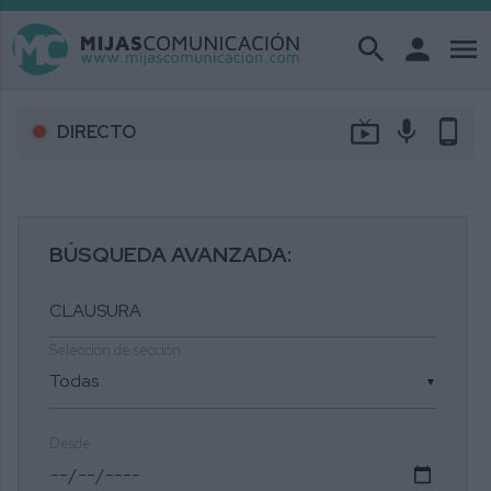
search
person
menu
live_tv
mic
phone_android
DIRECTO
BÚSQUEDA AVANZADA:
Selección de sección
▼
Desde