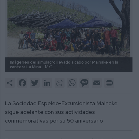
Imágenes del simulacro llevado a cabo por Mainake en la
cantera La Mina.
M.C.
Share
Facebook
Twitter
LinkedIn
Meneame
WhatsApp
Message
Email
Print
La Sociedad Espeleo-Excursionista Mainake
sigue adelante con sus actividades
conmemorativas por su 50 aniversario