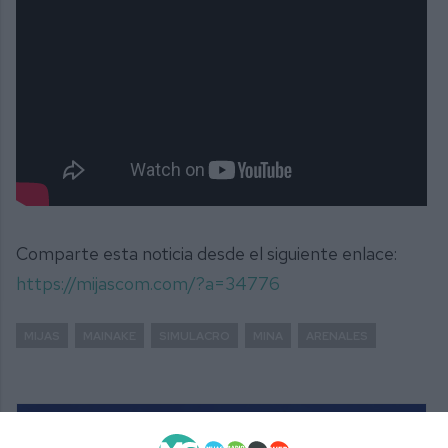
Comparte esta noticia desde el siguiente enlace:
https://mijascom.com/?a=34776
MIJAS
MAINAKE
SIMULACRO
MINA
ARENALES