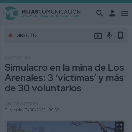
search
person
menu
live_tv
mic
phone_android
DIRECTO
DEPORTES
Simulacro en la mina de Los
Arenales: 3 ‘víctimas’ y más
de 30 voluntarios
JACOBO PEREA
Publicado: 13/06/2025 ·
09:53