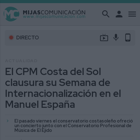
search
person
menu
live_tv
mic
phone_android
DIRECTO
ACTUALIDAD
El CPM Costa del Sol
clausura su Semana de
Internacionalización en el
Manuel España
El pasado viernes el conservatorio costasoleño ofreció
un concierto junto con el Conservatorio Profesional de
Música de El Ejido