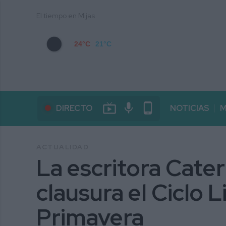
El tiempo en Mijas
24°C
21°C
live_tv
mic
phone_android
DIRECTO
NOTICIAS
M
ACTUALIDAD
La escritora Cate
clausura el Ciclo L
Primavera