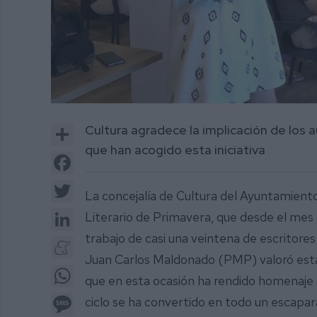
0
of
Share
Cultura agradece la implicación de los 
1
minute,
que han acogido esta iniciativa
45
Facebook
seconds
Volume
0%
Twitter
La concejalía de Cultura del Ayuntamiento 
LinkedIn
Literario de Primavera, que desde el mes
trabajo de casi una veintena de escritores 
Meneame
Juan Carlos Maldonado (PMP) valoró esta in
WhatsApp
que en esta ocasión ha rendido homenaje a
Message
ciclo se ha convertido en todo un escapa