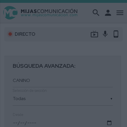
search
person
menu
live_tv
mic
phone_android
DIRECTO
BÚSQUEDA AVANZADA:
Selección de sección
▼
Desde