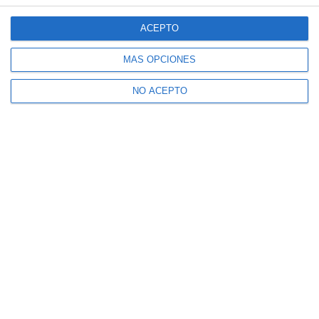
ACEPTO
MÁS OPCIONES
NO ACEPTO
Suscríbete a nuestro boletín
Recibe la actualidad de Mijas en tu correo
electrónico