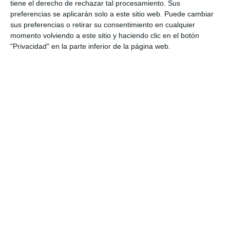
Canino de Mijas Costa
tiene el derecho de rechazar tal procesamiento. Sus
preferencias se aplicarán solo a este sitio web. Puede cambiar
ACTUALIDAD
sus preferencias o retirar su consentimiento en cualquier
momento volviendo a este sitio y haciendo clic en el botón
Alternativa Mijeña reivindica un
"Privacidad" en la parte inferior de la página web.
parque canino en Mijas Pueblo
ALTERNATIVA MIJEÑA
El parque canino de Las
Lagunas no tendrá limitación
horaria durante el verano
NOTICIAS
Calahonda acogerá el parque
canino más grande de Andalucía
ACTUALIDAD
Luz verde al parque canino de