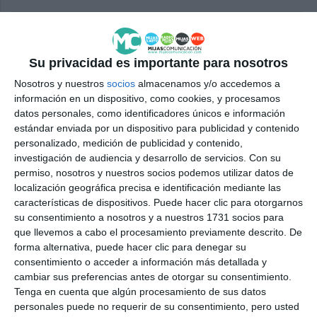
Ciudadanos Mijas pide mejoras
para el parque canino Sector 31
de Las Lagunas
Su privacidad es importante para nosotros
CS
Nosotros y nuestros
socios
almacenamos y/o accedemos a
información en un dispositivo, como cookies, y procesamos
150 perros lucen figura en el III
datos personales, como identificadores únicos e información
Concurso Nacional de
estándar enviada por un dispositivo para publicidad y contenido
Morfología
personalizado, medición de publicidad y contenido,
investigación de audiencia y desarrollo de servicios.
Con su
ACTUALIDAD
permiso, nosotros y nuestros socios podemos utilizar datos de
localización geográfica precisa e identificación mediante las
This Sunday the III National
características de dispositivos. Puede hacer clic para otorgarnos
Canine Competition of Mijas
su consentimiento a nosotros y a nuestros 1731 socios para
Costa will take place
que llevemos a cabo el procesamiento previamente descrito. De
forma alternativa, puede hacer clic para denegar su
ACTUALIDAD
consentimiento o acceder a información más detallada y
cambiar sus preferencias antes de otorgar su consentimiento.
Este domingo se celebra el III
Tenga en cuenta que algún procesamiento de sus datos
Concurso Morfológico Nacional
personales puede no requerir de su consentimiento, pero usted