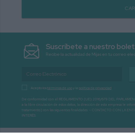
CAR
Suscríbete a nuestro bolet
Recibe la actualidad de Mijas en tu correo ele
Acepto los
términos de uso
y la
política de privacidad
De conformidad con el REGLAMENTO (UE) 2016/679 DEL PARLAMENTO EURO
a la libre circulación de estos datos, la dirección de esta empresa le 
tratamiento) con las siguientes finalidades: - CONTACTO CO
INTERÉS.