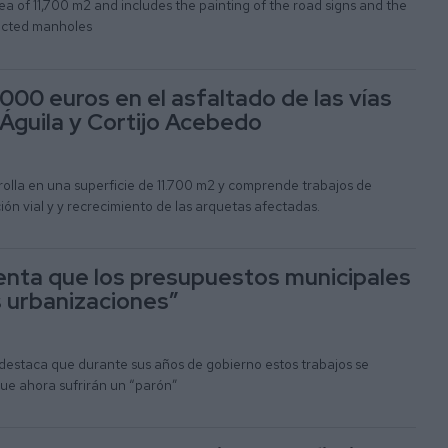
a of 11,700 m2 and includes the painting of the road signs and the
fected manholes
.000 euros en el asfaltado de las vías
 Águila y Cortijo Acebedo
rolla en una superficie de 11.700 m2 y comprende trabajos de
ción vial y y recrecimiento de las arquetas afectadas.
enta que los presupuestos municipales
s urbanizaciones”
destaca que durante sus años de gobierno estos trabajos se
que ahora sufrirán un “parón”