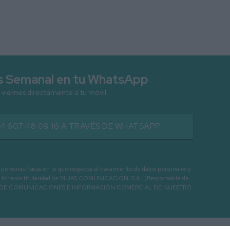
as Semanal en tu WhatsApp
 viernes directamente a tu móvil
34 607 48 09 16 A TRAVÉS DE WHATSAPP
as físicas en lo que respecta al tratamiento de datos personales y
os en ficheros titularidad de MIJAS COMUNICACIÓN, S.A., (Responsable de
 ENVIO DE COMUNICACIONES E INFORMACIÓN COMERCIAL DE NUESTRO