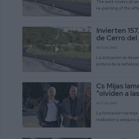
The work covers an are
re-painting of the af
Invierten 157
de Cerro del
ACTUALIDAD
La actuación se desar
pintura de la señaliza
Cs Mijas lam
“olviden a la
ACTUALIDAD
La formación naranja 
realizaron y asegura 