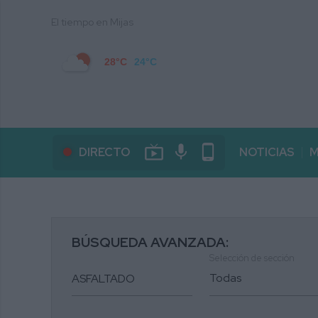
El tiempo en Mijas
28°C
24°C
live_tv
mic
phone_android
DIRECTO
NOTICIAS
M
BÚSQUEDA AVANZADA:
Selección de sección