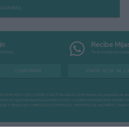
GAR MÁS
ín
Recibe Mij
ctrónico
Te lo enviamos cada
CONFIRMAR
ENVÍA "ALTA" AL +
PEO Y DEL CONSEJO de 27 de abril de 2016 relativo a la protección de las person
informa de los siguientes aspectos que debe conocer: Los datos obtenidos serán tratad
N LA ENTIDAD A TRAVÉS DE CORREOS ELECTRÓNICOS - REGISTRO DE USUARIOS -