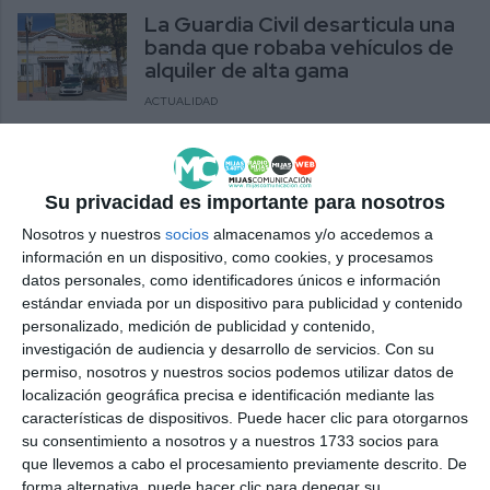
La Guardia Civil desarticula una
banda que robaba vehículos de
alquiler de alta gama
ACTUALIDAD
El Círculo de Empresarios
debate en Mijas sobre el alquiler
turístico
Su privacidad es importante para nosotros
Nosotros y nuestros
socios
almacenamos y/o accedemos a
ACTUALIDAD
información en un dispositivo, como cookies, y procesamos
datos personales, como identificadores únicos e información
Cs asegura que “Mijas tiene
estándar enviada por un dispositivo para publicidad y contenido
presupuesto y suelo para aliviar
personalizado, medición de publicidad y contenido,
el problema de la vivienda”
investigación de audiencia y desarrollo de servicios.
Con su
CS
permiso, nosotros y nuestros socios podemos utilizar datos de
localización geográfica precisa e identificación mediante las
El PCE pide la construcción de
características de dispositivos. Puede hacer clic para otorgarnos
viviendas de alquiler
su consentimiento a nosotros y a nuestros 1733 socios para
gestionadas por una empresa
que llevemos a cabo el procesamiento previamente descrito. De
forma alternativa, puede hacer clic para denegar su