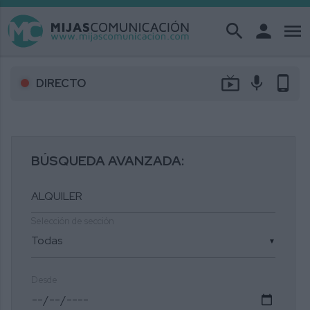
search
person
menu
live_tv
mic
phone_android
DIRECTO
BÚSQUEDA AVANZADA:
Selección de sección
▼
Desde