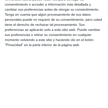
municipal
consentimiento o acceder a información más detallada y
PARTIDO COMUNISTA
cambiar sus preferencias antes de otorgar su consentimiento.
Tenga en cuenta que algún procesamiento de sus datos
El alquiler del coche accidentado
personales puede no requerir de su consentimiento, pero usted
el sábado podría desvelar la
tiene el derecho de rechazar tal procesamiento. Sus
identidad de los ocupantes
preferencias se aplicarán solo a este sitio web. Puede cambiar
sus preferencias o retirar su consentimiento en cualquier
ACTUALIDAD
momento volviendo a este sitio y haciendo clic en el botón
"Privacidad" en la parte inferior de la página web.
El Ayuntamiento aumenta el
número de plazas para
abonados en los aparcamientos
municipales
ACTUALIDAD
La nueva ley de alquiler turístico
se expone a los residentes
extranjeros de Mijas
ACTUALIDAD