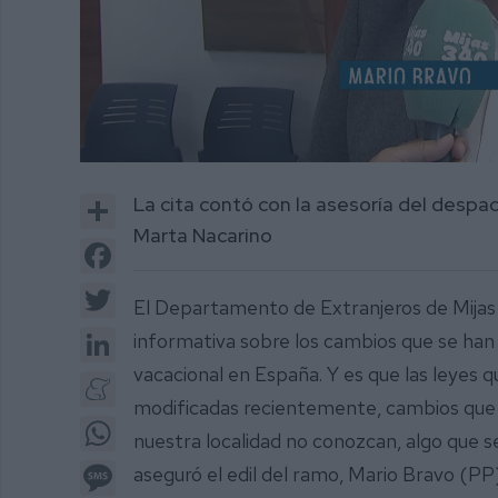
0
of
Share
La cita contó con la asesoría del desp
1
minute,
Marta Nacarino
27
Facebook
seconds
Volume
0%
Twitter
El Departamento de Extranjeros de Mijas 
LinkedIn
informativa sobre los cambios que se han p
vacacional en España. Y es que las leyes q
Meneame
modificadas recientemente, cambios que
WhatsApp
nuestra localidad no conozcan, algo que 
Message
aseguró el edil del ramo, Mario Bravo (PP