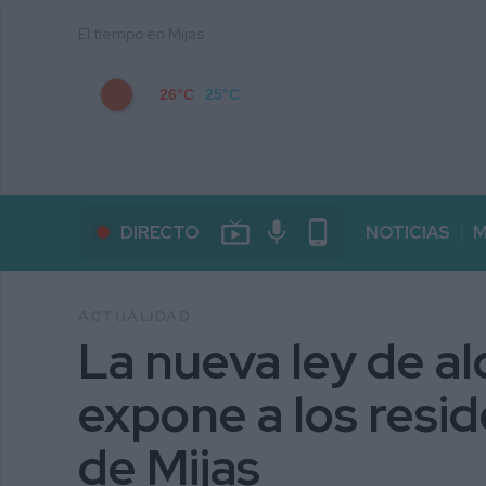
El tiempo en Mijas
26°C
25°C
live_tv
mic
phone_android
DIRECTO
NOTICIAS
M
ACTUALIDAD
La nueva ley de alq
expone a los resi
de Mijas