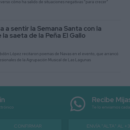
 verso cómo ha salido de situaciones negativas “para crecer”
a a sentir la Semana Santa con la
 la saeta de la Peña El Gallo
Abdón López recitaron poemas de Navas en el evento, que arrancó
sionales de la Agrupación Musical de Las Lagunas
ín
Recibe Mij
ctrónico
Te lo enviamos cada
CONFIRMAR
ENVÍA "ALTA" AL +