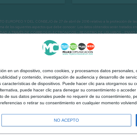
PEO Y DEL CONSEJO de 27 de abril de 2016 relativo a la protección de las person
informa de los siguientes aspectos que debe conocer: Los datos obtenidos serán tratad
N LA ENTIDAD A TRAVÉS DE CORREOS ELECTRÓNICOS - REGISTRO DE USUARIOS -
 en un dispositivo, como cookies, y procesamos datos personales, co
blicidad y contenido, investigación de audiencia y desarrollo de servic
as características de dispositivos. Puede hacer clic para otorgarnos su
ternativa, puede hacer clic para denegar su consentimiento o acceder
 de sus datos personales puede no requerir de su consentimiento, per
referencias o retirar su consentimiento en cualquier momento volviendo 
NO ACEPTO
 Mijas a la carta
Quiénes somos
Contacto
Publicidad
Aviso