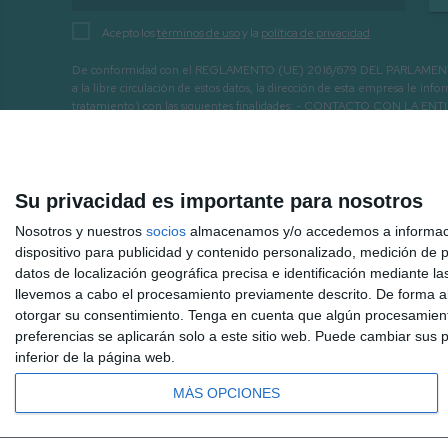
Acepto los
términos de uso
y la
política de privacidad
De conformidad con el REGLAMENTO (UE) 2016/679 DEL PARLAMENTO EURO
a la libre circulación de estos datos, la dirección de esta empresa le 
tratamiento) con las siguientes finalidades: - CONTACTO CO
INTERÉS.
Su privacidad es importante para nosotros
Nosotros y nuestros
socios
almacenamos y/o accedemos a información
dispositivo para publicidad y contenido personalizado, medición de pu
datos de localización geográfica precisa e identificación mediante l
llevemos a cabo el procesamiento previamente descrito. De forma al
otorgar su consentimiento.
Tenga en cuenta que algún procesamiento
preferencias se aplicarán solo a este sitio web. Puede cambiar sus p
inferior de la página web.
MÁS OPCIONES
Inicio
Hemeroteca
Mijas 3.40 TV a la carta
Radio