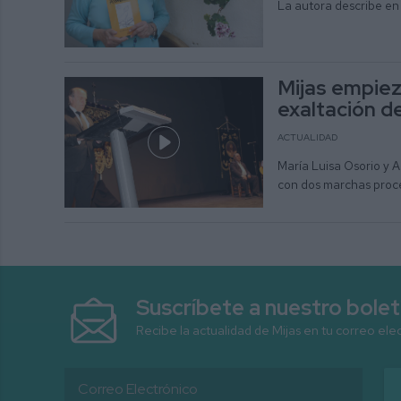
La autora describe en
Mijas empiez
exaltación de
ACTUALIDAD
María Luisa Osorio y 
con dos marchas proce
Suscríbete a nuestro bolet
Recibe la actualidad de Mijas en tu correo ele