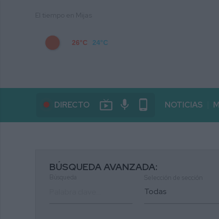
El tiempo en Mijas
26°C
24°C
live_tv
mic
phone_android
DIRECTO
NOTICIAS
M
BÚSQUEDA AVANZADA:
Búsqueda
Selección de sección