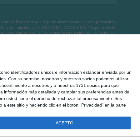
as físicas en lo que respecta al tratamiento de datos personales y
os en ficheros titularidad de MIJAS COMUNICACIÓN, S.A., (Responsable de
 ENVIO DE COMUNICACIONES E INFORMACIÓN COMERCIAL DE NUESTRO
mo identificadores únicos e información estándar enviada por un
ios.
Con su permiso, nosotros y nuestros socios podemos utilizar
 consentimiento a nosotros y a nuestros 1731 socios para que
 a información más detallada y cambiar sus preferencias antes de
o usted tiene el derecho de rechazar tal procesamiento. Sus
a este sitio y haciendo clic en el botón "Privacidad" en la parte
ACEPTO
 Legal
Cookies
Seguridad
Protección de datos