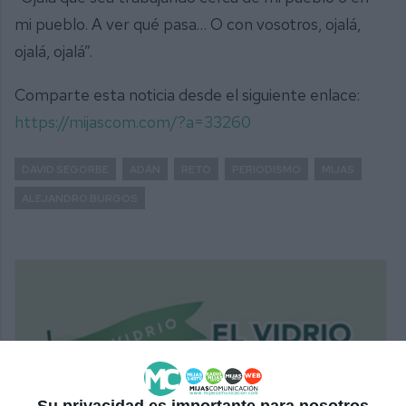
mi pueblo. A ver qué pasa… O con vosotros, ojalá,
ojalá, ojalá”.
Comparte esta noticia desde el siguiente enlace:
https://mijascom.com/?a=33260
DAVID SEGORBE
ADÁN
RETO
PERIODISMO
MIJAS
ALEJANDRO BURGOS