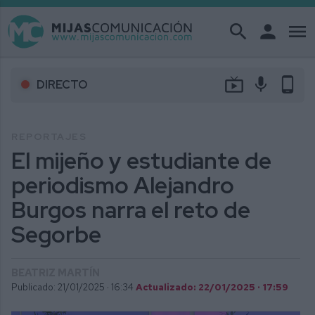
search
person
menu
live_tv
mic
phone_android
DIRECTO
REPORTAJES
El mijeño y estudiante de
periodismo Alejandro
Burgos narra el reto de
Segorbe
BEATRIZ MARTÍN
Publicado: 21/01/2025 ·
16:34
Actualizado: 22/01/2025 · 17:59