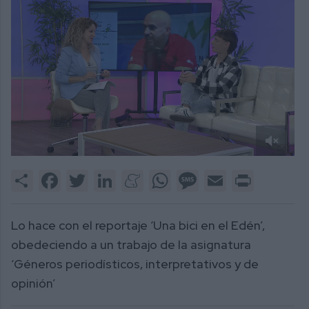
0
of
Share
Facebook
Twitter
LinkedIn
Meneame
WhatsApp
Message
Email
Print
1
minute,
59
seconds
Lo hace con el reportaje ‘Una bici en el Edén’,
obedeciendo a un trabajo de la asignatura
‘Géneros periodísticos, interpretativos y de
opinión’