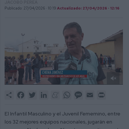
JACOBO PEREA
Publicado: 27/04/2026 ·
10:19
Actualizado: 27/04/2026 · 12:16
0
of
Share
Facebook
Twitter
LinkedIn
Meneame
WhatsApp
Message
Email
Print
1
minute,
52
seconds
El Infantil Masculino y el Juvenil Fememino, entre
los 32 mejores equipos nacionales, jugarán en