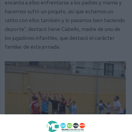
encanta a ellos enfrentarse a los padres y mamis y
hacernos sufrir un poquito, así que echamos un
ratito con ellos también y lo pasamos bien haciendo
deporte”, destacó Irene Cabello, madre de uno de
los jugadores infantiles, que destacó el carácter
familiar de esta jornada.
Padres, madres y jugadores del club se vieron las caras en un