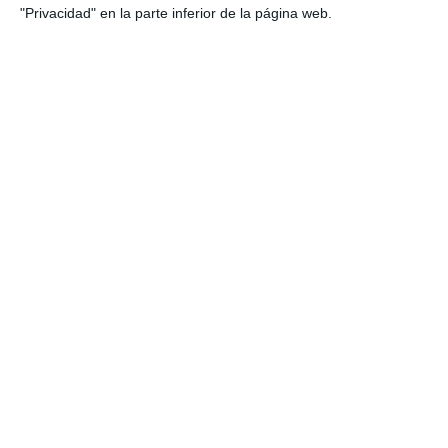
"Privacidad" en la parte inferior de la página web.
Integrantes del infantil masculino.
M.C.
Del 8 al 10 de mayo, los infantiles disputarán esta
primera fase nacional encuadrados en el Sector F;
como rivales tendrá al Alcobendas (8/5), FC
Barcelona (9/5) y CBM Villafranca (10/5).