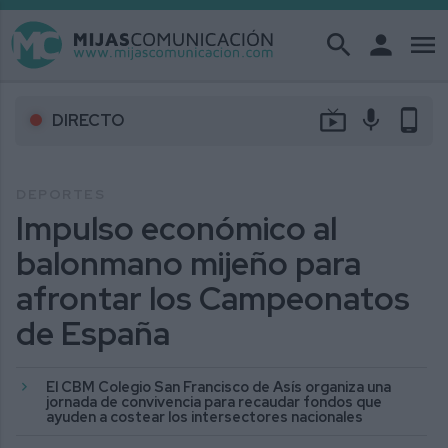
search
person
menu
live_tv
mic
phone_android
DIRECTO
DEPORTES
Impulso económico al
balonmano mijeño para
afrontar los Campeonatos
de España
El CBM Colegio San Francisco de Asís organiza una
jornada de convivencia para recaudar fondos que
ayuden a costear los intersectores nacionales