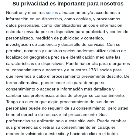
Su privacidad es importante para nosotros
divertido partido.
M.C.
Nosotros y nuestros
socios
almacenamos y/o accedemos a
información en un dispositivo, como cookies, y procesamos
datos personales, como identificadores únicos e información
Intersectores
estándar enviada por un dispositivo para publicidad y contenido
personalizado, medición de publicidad y contenido,
La coordinadora de los equipos bases del club y
investigación de audiencia y desarrollo de servicios.
Con su
entrenadora de los equipos infantil y juvenil
permiso, nosotros y nuestros socios podemos utilizar datos de
localización geográfica precisa e identificación mediante las
masculinos, Alicia León, se mostró satisfecha por la
características de dispositivos. Puede hacer clic para otorgarnos
clasificación de uno de sus equipos para el
su consentimiento a nosotros y a nuestros 1731 socios para
que llevemos a cabo el procesamiento previamente descrito. De
intersector nacional. Al final llegar a un intersector y
forma alternativa, puede hacer clic para denegar su
meterse entre los 32 mejores equipos de España ya
consentimiento o acceder a información más detallada y
cambiar sus preferencias antes de otorgar su consentimiento.
es un reto, que disfruten sobre todo, y ojalá
Tenga en cuenta que algún procesamiento de sus datos
podamos soñar con un Top 8”, declaró Alicia León,
personales puede no requerir de su consentimiento, pero usted
que agradeció el apoyo e implicación de las familias
tiene el derecho de rechazar tal procesamiento. Sus
preferencias se aplicarán solo a este sitio web. Puede cambiar
con esta iniciativa.
sus preferencias o retirar su consentimiento en cualquier
momento volviendo a este sitio y haciendo clic en el botón