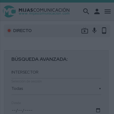
search
person
menu
live_tv
mic
phone_android
DIRECTO
BÚSQUEDA AVANZADA:
Selección de sección
▼
Desde